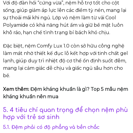
Với độ đàn hồi “cứng vừa”, nệm hỗ trợ tốt cho cột
sống, giúp giảm áp lực lên các điểm tỳ nén, mang lại
sự thoải mái khi ngủ. Lớp vỏ nệm làm từ vải Cool
Polyamide có khả năng hút ẩm và giữ bề mặt luôn
khô ráo, hạn chế tình trạng bí bách khó chịu.
Đặc biệt, nệm Comfy Lux 1.0 còn sở hữu công nghệ
làm mát nhờ thiết kế đục lỗ kết hợp với tinh chất gel
lạnh, giúp duy trì nhiệt độ cơ thể ổn định suốt đêm,
mang lại cảm giác dễ chịu và giấc ngủ sâu hơn cho
bé.
Xem thêm:
Đệm kháng khuẩn là gì? Top 5 mẫu nệm
kháng khuẩn nên mua
5. 4 tiêu chí quan trọng để chọn nệm phù
hợp với trẻ sơ sinh
5.1. Đệm phải có độ phẳng và bền chắc