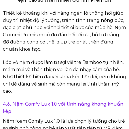
Nệm cao su thiên nhiên Gummi Premium
Thiết kế thoáng khí với hàng ngàn lỗ thông hơi giúp
duy trì nhiệt độ lý tưởng, tránh tình trạng nóng bức,
đặc biệt phù hợp với thời tiết oi bức của mùa hè. Nệm
Gummi Premium có độ đàn hồi tối ưu, hỗ trợ nâng
đỡ đường cong cơ thể, giúp trẻ phát triển đúng
chuẩn khoa học.
Lớp vỏ nệm được làm từ sợi vải tre Bamboo tự nhiên,
mềm mại và thân thiện với làn da nhạy cảm của bé.
Nhờ thiết kế hiện đại với khóa kéo tiện lợi, nệm không
chỉ dễ dàng vệ sinh mà còn mang lại tính thẩm mỹ
cao.
4.6. Nệm Comfy Lux 1.0 với tính năng kháng khuẩn
kép
Nệm foam Comfy Lux 1.0 là lựa chọn lý tưởng cho trẻ
sơ sinh nhờ công nghệ sản xuất tiên tiến từ Mỹ, đảm