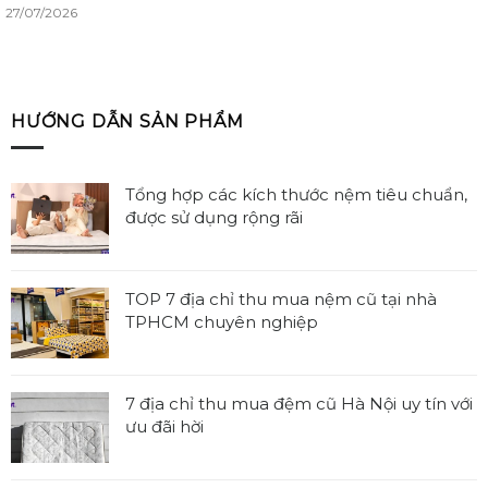
27/07/2026
HƯỚNG DẪN SẢN PHẨM
Tổng hợp các kích thước nệm tiêu chuẩn,
được sử dụng rộng rãi
Không
có
bình
TOP 7 địa chỉ thu mua nệm cũ tại nhà
luận
TPHCM chuyên nghiệp
ở
Không
Tổng
có
hợp
bình
7 địa chỉ thu mua đệm cũ Hà Nội uy tín với
các
luận
ưu đãi hời
kích
ở
thước
Không
TOP
nệm
có
7