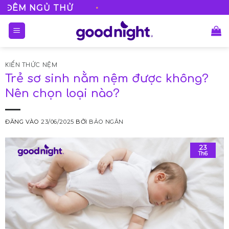
Bỏ
•
Ủ THỬ
FREESHIP VỚI
qua
nội
dung
KIẾN THỨC NỆM
Trẻ sơ sinh nằm nệm được không?
Nên chọn loại nào?
ĐĂNG VÀO
23/06/2025
BỞI
BẢO NGÂN
23
Th6