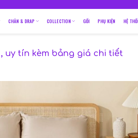
•
FREESHIP VỚI MỌI ĐƠN HÀNG
HO
CHĂN & DRAP
COLLECTION
GỐI
PHỤ KIỆN
HỆ TH
uy tín kèm bảng giá chi tiết