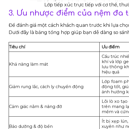
Lớp tiếp xúc trực tiếp với cơ thể, t
3. Ưu nhược điểm của nệm đa 
Để đánh giá một cách khách quan trước khi lựa chọ
Dưới đây là bảng tổng hợp giúp bạn dễ dàng so sán
Tiêu chí
Ưu điểm
Cấu trúc nhi
khí và lớp g
Khả năng làm mát
lưu thông kh
hiệu quả
Lớp foam ph
Giảm rung lắc, cách ly chuyển động
động tốt, gi
ảnh hưởng k
Lõi lò xo tạ
Cảm giác nằm & nâng đỡ
trên mang lạ
mềm và cứn
Ít bị xẹp lú
Bảo dưỡng & độ bền
xuyên như n