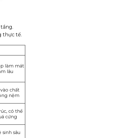
 tầng.
 thực tế.
ớp làm mát
ằm lâu
 vào chất
dòng nệm
rúc, có thể
uá cứng
ệ sinh sâu