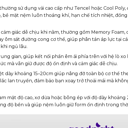
ể, thường sử dụng vải cao cấp như Tencel hoặc Cool Poly,
, bề mặt nệm luôn thoáng khí, hạn chế tích nhiệt, đồng 
 cảm giác dễ chịu khi nằm, thường gồm Memory Foam, 
ày ôm sát đường cong cơ thể, giúp phân tán áp lực tại cá
khi ngủ lâu.
ng gian, giúp kết nối phần êm ái phía trên với hệ lò xo 
ức mà vẫn giữ được độ ổn định và cảm giác dễ chịu.
biệt dày khoảng 15–20cm giúp nâng đỡ toàn bộ cơ thể th
 lắc lan truyền, đảm bảo bạn xoay trở thoải mái mà khô
am mật độ cao, xơ dừa hoặc bông ép với độ dày khoảng
ăng độ bền và giúp nệm luôn giữ form ổn định trong thời 