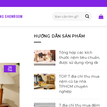
•
TLINE 0Đ:
18002092
120 ĐÊM NGỦ THỬ
Tìm
ỐNG SHOWROOM
kiếm:
HƯỚNG DẪN SẢN PHẨM
Tổng hợp các kích
thước nệm tiêu chuẩn,
được sử dụng rộng rãi
26
Không
Th6
có
TOP 7 địa chỉ thu mua
bình
nệm cũ tại nhà
luận
TPHCM chuyên
ở
nghiệp
Tổng
Không
hợp
có
các
7 địa chỉ thu mua đệm