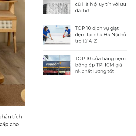
bình
kích
cũ Hà Nội uy tín với ưu
luận
thước
đãi hời
ở
nệm
Không
TOP
tiêu
có
7
chuẩn,
TOP 10 dịch vụ giặt
bình
địa
được
đệm tại nhà Hà Nội hỗ
luận
chỉ
sử
trợ từ A-Z
ở
thu
dụng
Không
7
mua
rộng
có
địa
nệm
TOP 10 cửa hàng nệm
rãi
bình
chỉ
cũ
bông ép TPHCM giá
luận
thu
tại
rẻ, chất lượng tốt
ở
mua
nhà
Không
TOP
đệm
TPHCM
có
10
cũ
chuyên
bình
dịch
Hà
nghiệp
luận
vụ
Nội
ở
giặt
uy
TOP
đệm
tín
phân tích
10
tại
với
cửa
 cấp cho
nhà
ưu
hàng
Hà
đãi