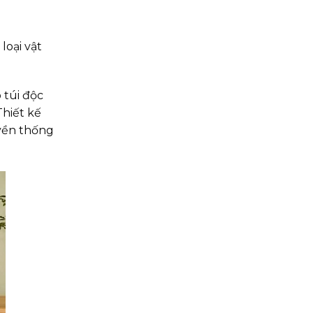
loại vật
 túi độc
Thiết kế
yền thống