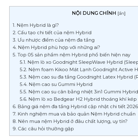
NỘI DUNG CHÍNH
[
ẩn
]
1. Nệm Hybrid là gì?
2. Cấu tạo chi tiết của nệm Hybrid
3. Ưu nhược điểm của nệm đa tầng
4. Nệm Hybrid phù hợp với những ai?
5. Top 05 sản phẩm nệm Hybrid phổ biến hiện nay
5.1. Nệm lò xo Goodnight SleepWave Hybrid (Slee
5.2. Nệm foam Kikoo Mát Lạnh Goodnight Active 
5.3. Nệm cao su đa tầng Goodnight Latex Hybrid (
5.4. Nệm cao su Gummi Hybrid
5.5. Nệm cao su cân bằng nhiệt 3in1 Gummi Hybrid
5.6. Nệm lò xo Bedgear H2 Hybrid thoáng khí kép 
6. Bảng giá nệm đa tầng Hybrid cập nhật chi tiết 2026
7. Kinh nghiệm mua và bảo quản Nệm Hybrid chuẩn
8. Nên mua nệm Hybrid ở đâu chất lượng, uy tín?
9. Các câu hỏi thường gặp