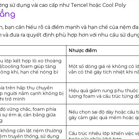
hường sử dụng vải cao cấp như Tencel hoặc Cool Poly
tầng
n, bạn cần hiểu rõ cả điểm mạnh và hạn chế của nệm đa
h và đưa ra quyết định phù hợp hơn với nhu cầu sử dụng
Nhược điểm
ều lớp kết hợp lò xo thoáng
el/cooling foam giúp tăng
Một số dòng giá rẻ không có l
ông khí, hạn chế nóng bí
vẫn có thể gây tích nhiệt khi n
ía trên hấp thụ chuyển
Hiệu quả giảm rung phụ thuộc
úp người nằm cạnh không bị
lượng foam và cấu trúc từng 
hi trở mình
o độ vững chắc, foam phía
Nếu chọn sai độ dày hoặc cấu t
i sự êm ái, cân bằng giữa
gây cảm giác quá mềm hoặc q
g
n, không cần lật nệm thường
Cấu trúc nhiều lớp khiến việc v
ệm truyền thống, sử dụng
hoặc sửa chữa khó hơn