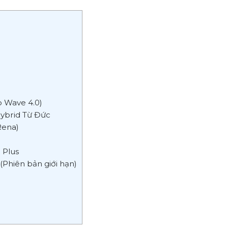
p Wave 4.0)
Hybrid Từ Đức
Rena)
 Plus
(Phiên bản giới hạn)