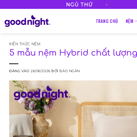
Bỏ
•
•
120 ĐÊM NGỦ THỬ
qua
nội
TRANG CHỦ
NỆM
dung
KIẾN THỨC NỆM
5 mẫu nệm Hybrid chất lượng, 
ĐĂNG VÀO
26/06/2026
BỞI
BẢO NGÂN