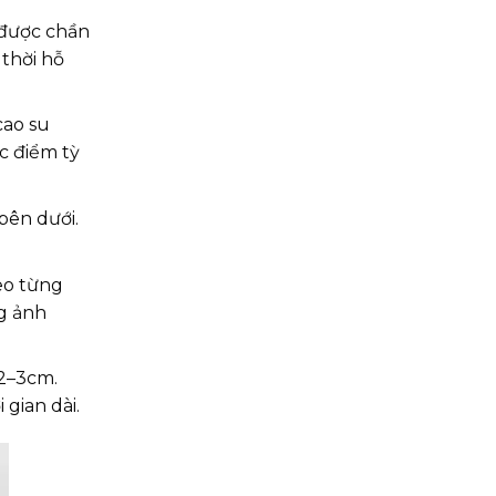
 được chần
thời hỗ
cao su
c điểm tỳ
bên dưới.
eo từng
ng ảnh
 2–3cm.
gian dài.