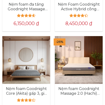
Nệm foam đa tầng
Nệm Foam Goodnight
Goodnight Massage
Active Hybrid công
2.0 nâng đỡ 5 vùng
nghệ làm mát KIKOO
từ Đức
Được xếp
Được xếp
6,150,000
₫
8,450,000
₫
hạng
4.53
hạng
4.38
5 sao
5 sao
-26%
Nệm foam Goodnight
Nệm foam Goodnight
Core (Akita) gấp 3, giá
Massage 2.0 (Hachi)
tốt
giảm áp lực dày 15cm