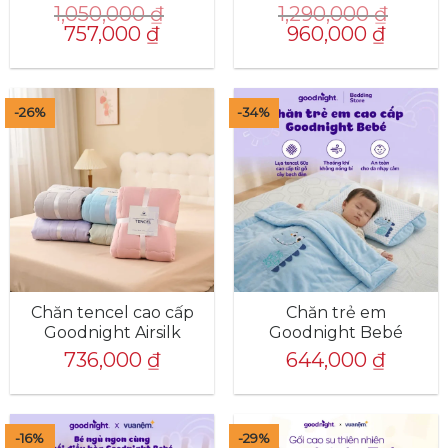
1,050,000
₫
1,290,000
₫
Giá
Giá
Giá
Giá
757,000
₫
960,000
₫
gốc
hiện
gốc
hiện
là:
tại
là:
tại
1,050,000 ₫.
là:
1,290,000 ₫.
là:
757,000 ₫.
960,000 
-26%
-34%
Chăn tencel cao cấp
Chăn trẻ em
Goodnight Airsilk
Goodnight Bebé
736,000
₫
644,000
₫
-16%
-29%