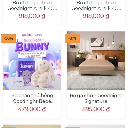
Bộ chăn ga chun
Bộ chăn ga chun
Goodnight Airsilk 4CT
Goodnight Airsilk 4CT
màu tím
màu xanh bơ
918,000
₫
918,000
₫
-50%
-31%
Bộ chăn thú bông
Bộ ga chun Goodnight
Goodnight Bebé
Signature
Bunny
479,000
₫
895,000
₫