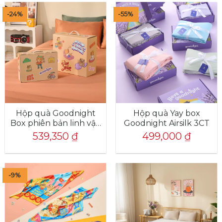
-24%
-55%
Hộp quà Goodnight
Hộp quà Yay box
Box phiên bản linh vật:
Goodnight Airsilk 3CT
Bộ ga chun cao cấp
539,350
₫
499,000
₫
tencel Goodnight
Airsilk
-9%