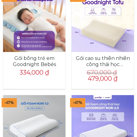
Gối bông trẻ em
Gối cao su thiên nhiên
Goodnight Bebés
công thái học
Goodnight Tofu
334,000
₫
670,000
₫
Giá
Giá
479,000
₫
gốc
hiện
là:
tại
670,000 ₫.
là:
479,000 
-47%
-47%