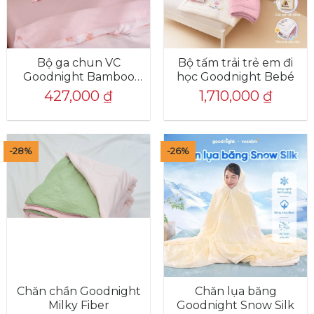
Bộ ga chun VC
Bộ tấm trải trẻ em đi
Goodnight Bamboo
học Goodnight Bebé
mềm mại, điều hòa
427,000
₫
1,710,000
₫
thân nhiệt
-28%
-26%
Chăn chần Goodnight
Chăn lụa băng
Milky Fiber
Goodnight Snow Silk