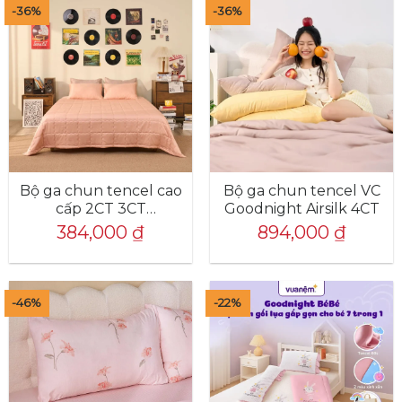
-36%
-36%
Bộ ga chun tencel cao
Bộ ga chun tencel VC
cấp 2CT 3CT
Goodnight Airsilk 4CT
Goodnight Airsilk
384,000
₫
894,000
₫
-46%
-22%