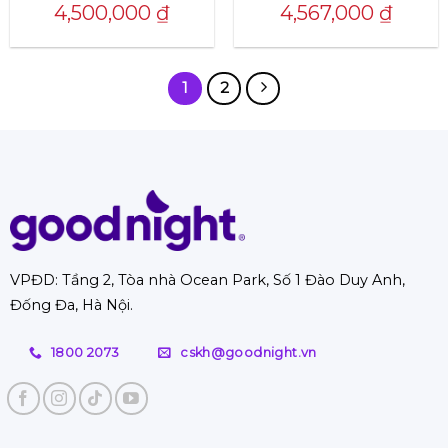
Được xếp
4,500,000
₫
4,567,000
₫
hạng
4.34
5 sao
1
2
VPĐD: Tầng 2, Tòa nhà Ocean Park, Số 1 Đào Duy Anh,
Đống Đa, Hà Nội.
1800 2073
cskh@goodnight.vn