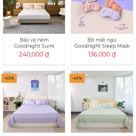
Bảo vệ nệm
Bịt mắt ngủ
Goodnight Sumi
Goodnight Sleep Mask
240,000
₫
136,000
₫
-43%
-43%