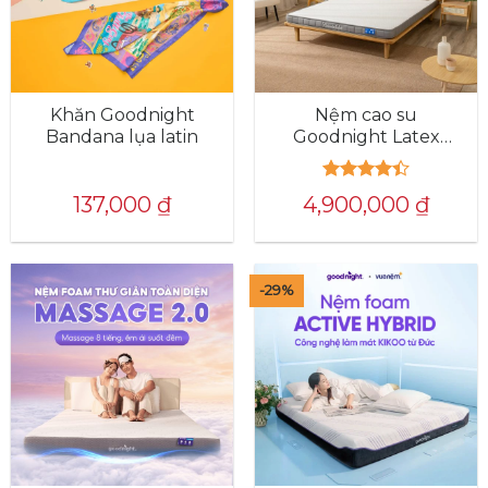
Khăn Goodnight
Nệm cao su
Bandana lụa latin
Goodnight Latex
Hybrid (Rena) công
nghệ Active Support
Được xếp
137,000
₫
4,900,000
₫
hạng
4.4
5 sao
-29%