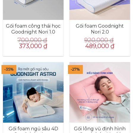
Gối foam công thái học
Gối foam Goodnight
Goodnight Nori 1.0
Nori 2.0
700,000
₫
920,000
₫
Giá
Giá
Giá
Giá
373,000
₫
489,000
₫
gốc
hiện
gốc
hiện
là:
tại
là:
tại
700,000 ₫.
là:
920,000 ₫.
là:
373,000 ₫.
489,000 
-35%
-27%
Gối foam ngủ sâu 4D
Gối lông vũ định hình