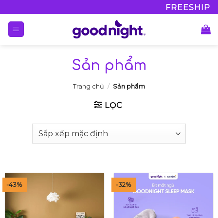
Bỏ
FREESHIP VỚI MỌI
FREESHIP
qua
nội
dung
Sản phẩm
Trang chủ
/
Sản phẩm
LỌC
-43%
-32%