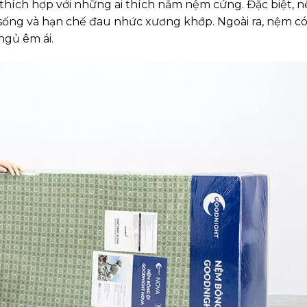
thích hợp với những ai thích nằm nệm cứng. Đặc biệt,
ột sống và hạn chế đau nhức xương khớp. Ngoài ra, nệm c
ngủ êm ái.