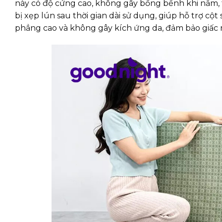
này có độ cứng cao, không gây bồng bềnh khi nằm, 
bị xẹp lún sau thời gian dài sử dụng, giúp hỗ trợ c
phẳng cao và không gây kích ứng da, đảm bảo giấc 