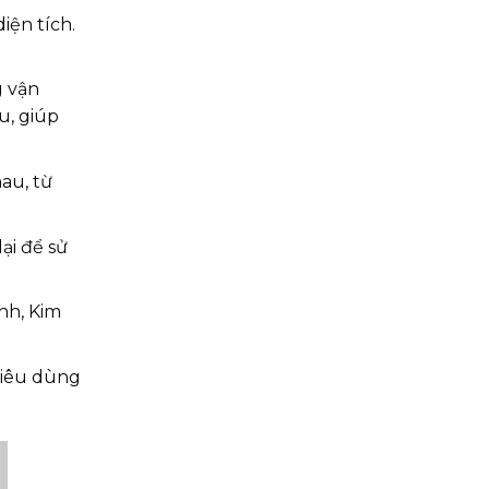
iện tích.
g vận
u, giúp
au, từ
ại để sử
nh, Kim
tiêu dùng