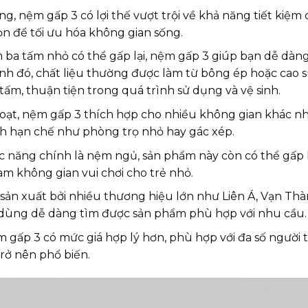
g, nệm gấp 3 có lợi thế vượt trội về khả năng tiết kiệm d
n để tối ưu hóa không gian sống.
 ba tấm nhỏ có thể gấp lại, nệm gấp 3 giúp bạn dễ dàn
h đó, chất liệu thường được làm từ bông ép hoặc cao s
ấm, thuận tiện trong quá trình sử dụng và vệ sinh.
 hoạt, nệm gấp 3 thích hợp cho nhiều không gian khác nh
ch hạn chế như phòng trọ nhỏ hay gác xép.
 năng chính là nệm ngủ, sản phẩm này còn có thể gấp l
àm không gian vui chơi cho trẻ nhỏ.
ản xuất bởi nhiều thương hiệu lớn như Liên Á, Vạn Thà
 dùng dễ dàng tìm được sản phẩm phù hợp với nhu cầu.
gấp 3 có mức giá hợp lý hơn, phù hợp với đa số người 
rở nên phổ biến.