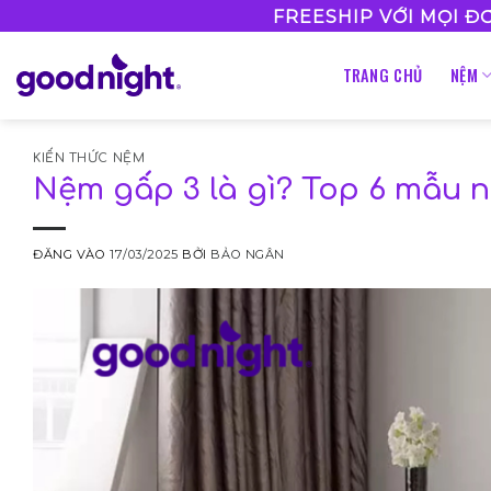
Bỏ
FREESHIP VỚI MỌI Đ
qua
nội
TRANG CHỦ
NỆM
dung
KIẾN THỨC NỆM
Nệm gấp 3 là gì? Top 6 mẫu 
ĐĂNG VÀO
17/03/2025
BỞI
BẢO NGÂN