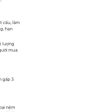
t cấu, làm
ng, hạn
t lượng
người mua
m gấp 3
Loại nệm