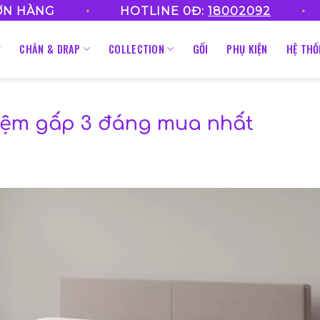
•
•
ƠN HÀNG
HOTLINE 0Đ:
18002092
CHĂN & DRAP
COLLECTION
GỐI
PHỤ KIỆN
HỆ TH
nệm gấp 3 đáng mua nhất