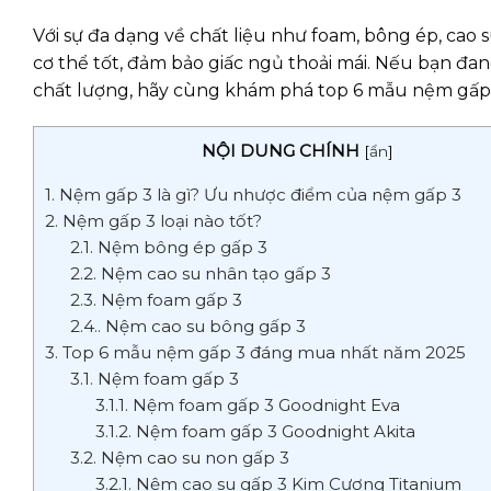
Với sự đa dạng về chất liệu như foam, bông ép, cao 
cơ thể tốt, đảm bảo giấc ngủ thoải mái. Nếu bạn đa
chất lượng, hãy cùng khám phá top 6 mẫu nệm gấp 
NỘI DUNG CHÍNH
[
ẩn
]
1. Nệm gấp 3 là gì? Ưu nhược điểm của nệm gấp 3
2. Nệm gấp 3 loại nào tốt?
2.1. Nệm bông ép gấp 3
2.2. Nệm cao su nhân tạo gấp 3
2.3. Nệm foam gấp 3
2.4.. Nệm cao su bông gấp 3
3. Top 6 mẫu nệm gấp 3 đáng mua nhất năm 2025
3.1. Nệm foam gấp 3
3.1.1. Nệm foam gấp 3 Goodnight Eva
3.1.2. Nệm foam gấp 3 Goodnight Akita
3.2. Nệm cao su non gấp 3
3.2.1. Nệm cao su gấp 3 Kim Cương Titanium