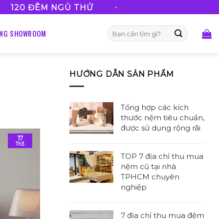
•
120 ĐÊM NGỦ THỬ
FREESHIP VỚI MỌI ĐƠN HÀNG
Tìm
ỐNG SHOWROOM
kiếm:
HƯỚNG DẪN SẢN PHẨM
Tổng hợp các kích
thước nệm tiêu chuẩn,
được sử dụng rộng rãi
17
Không
Th3
có
TOP 7 địa chỉ thu mua
bình
nệm cũ tại nhà
luận
TPHCM chuyên
ở
nghiệp
Tổng
Không
hợp
có
các
7 địa chỉ thu mua đệm