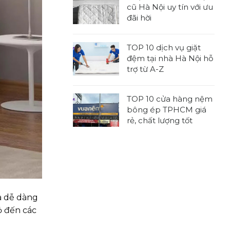
bình
kích
cũ Hà Nội uy tín với ưu
luận
thước
đãi hời
ở
nệm
Không
TOP
tiêu
có
7
chuẩn,
TOP 10 dịch vụ giặt
bình
địa
được
đệm tại nhà Hà Nội hỗ
luận
chỉ
sử
trợ từ A-Z
ở
thu
dụng
Không
7
mua
rộng
có
địa
nệm
TOP 10 cửa hàng nệm
rãi
bình
chỉ
cũ
bông ép TPHCM giá
luận
thu
tại
rẻ, chất lượng tốt
ở
mua
nhà
Không
TOP
đệm
TPHCM
có
10
cũ
chuyên
bình
dịch
Hà
nghiệp
luận
vụ
Nội
ở
giặt
uy
TOP
đệm
tín
à dễ dàng
10
tại
với
cửa
ỏ đến các
nhà
ưu
hàng
Hà
đãi