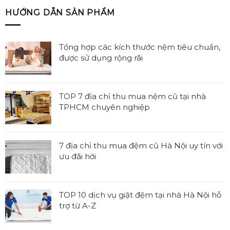
HƯỚNG DẪN SẢN PHẨM
Tổng hợp các kích thước nệm tiêu chuẩn,
được sử dụng rộng rãi
Không
có
bình
TOP 7 địa chỉ thu mua nệm cũ tại nhà
luận
TPHCM chuyên nghiệp
ở
Không
Tổng
có
hợp
bình
7 địa chỉ thu mua đệm cũ Hà Nội uy tín với
các
luận
ưu đãi hời
kích
ở
thước
Không
TOP
nệm
có
7
tiêu
bình
TOP 10 dịch vụ giặt đệm tại nhà Hà Nội hỗ
địa
chuẩn,
luận
trợ từ A-Z
chỉ
được
ở
thu
Không
sử
7
mua
có