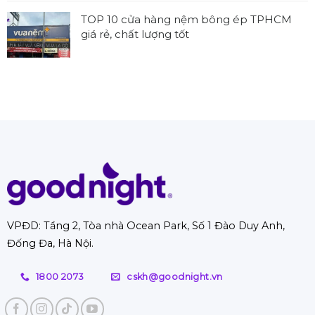
dụng
địa
nệm
bình
rộng
TOP 10 cửa hàng nệm bông ép TPHCM
chỉ
cũ
luận
rãi
giá rẻ, chất lượng tốt
thu
tại
ở
mua
Không
nhà
TOP
đệm
có
TPHCM
10
cũ
bình
chuyên
dịch
Hà
luận
nghiệp
vụ
Nội
ở
giặt
uy
TOP
đệm
tín
10
tại
với
cửa
nhà
ưu
hàng
Hà
đãi
nệm
Nội
hời
bông
hỗ
ép
trợ
VPĐD: Tầng 2, Tòa nhà Ocean Park, Số 1 Đào Duy Anh,
TPHCM
từ
Đống Đa, Hà Nội.
giá
A-
rẻ,
Z
chất
1800 2073
cskh@goodnight.vn
lượng
tốt