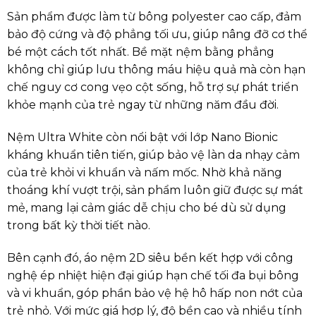
Sản phẩm được làm từ bông polyester cao cấp, đảm
bảo độ cứng và độ phẳng tối ưu, giúp nâng đỡ cơ thể
bé một cách tốt nhất. Bề mặt nệm bằng phẳng
không chỉ giúp lưu thông máu hiệu quả mà còn hạn
chế nguy cơ cong vẹo cột sống, hỗ trợ sự phát triển
khỏe mạnh của trẻ ngay từ những năm đầu đời.
Nệm Ultra White còn nổi bật với lớp Nano Bionic
kháng khuẩn tiên tiến, giúp bảo vệ làn da nhạy cảm
của trẻ khỏi vi khuẩn và nấm mốc. Nhờ khả năng
thoáng khí vượt trội, sản phẩm luôn giữ được sự mát
mẻ, mang lại cảm giác dễ chịu cho bé dù sử dụng
trong bất kỳ thời tiết nào.
Bên cạnh đó, áo nệm 2D siêu bền kết hợp với công
nghệ ép nhiệt hiện đại giúp hạn chế tối đa bụi bông
và vi khuẩn, góp phần bảo vệ hệ hô hấp non nớt của
trẻ nhỏ. Với mức giá hợp lý, độ bền cao và nhiều tính