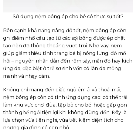
Sử dụng nệm bông ép cho bé có thực sự tốt?
Bên cạnh khả năng nâng đỡ tốt, nệm bông ép còn
ghi điểm nhờ cấu tạo từ các sợi bông được ép chặt,
tạo nên độ thông thoáng vượt trội. Nhờ vậy, nệm
giúp giảm thiểu tình trạng bé bị nóng lưng, đổ mồ
hôi – nguyên nhân dẫn đến rôm sảy, mẩn đỏ hay kích
ứng da, đặc biệt ở trẻ sơ sinh vốn có làn da mỏng
manh và nhạy cảm.
Không chỉ mang đến giấc ngủ êm ái và thoải mái,
nệm bông ép còn có tính ứng dụng cao: có thể trải
làm khu vực chơi đùa, tập bò cho bé, hoặc gấp gọn
thành ghế ngồi tiện lợi khi không dùng đến. Đây là
lựa chọn vừa tiện nghi, vừa tiết kiệm diện tích cho
những gia đình có con nhỏ.