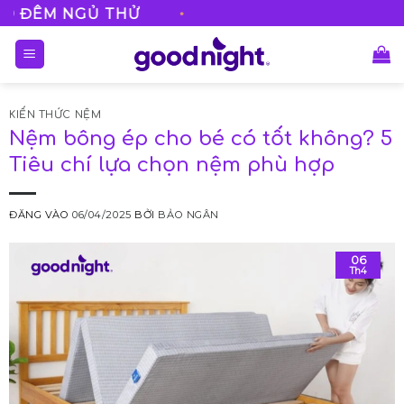
Bỏ
•
Ủ THỬ
FREESHIP VỚI
qua
nội
dung
KIẾN THỨC NỆM
Nệm bông ép cho bé có tốt không? 5
Tiêu chí lựa chọn nệm phù hợp
ĐĂNG VÀO
06/04/2025
BỞI
BẢO NGÂN
06
Th4