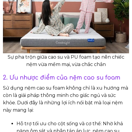
Sự pha trộn giữa cao su và PU foam tạo nên chiếc
nệm vừa mềm mại, vừa chắc chắn
2. Ưu nhược điểm của nệm cao su foam
Sử dụng nệm cao su foam không chỉ là xu hướng mà
còn là giải pháp thông minh cho giấc ngủ và sức
khỏe. Dưới đây là những lợi ích nổi bật mà loại nệm
này mang lại:
Hỗ trợ tối ưu cho cột sống và cơ thể: Nhờ khả
năng ôm sát và phân tán áp lực, nệm cao su