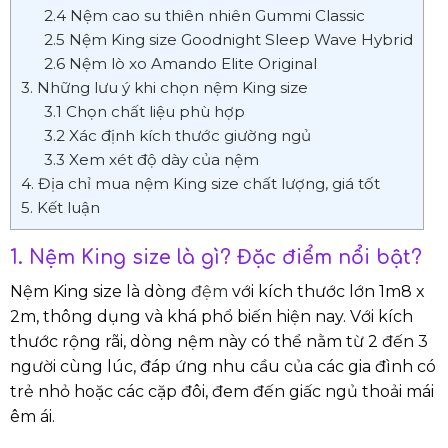
2.4 Nệm cao su thiên nhiên Gummi Classic
2.5 Nệm King size Goodnight Sleep Wave Hybrid
2.6 Nệm lò xo Amando Elite Original
3. Những lưu ý khi chọn nệm King size
3.1 Chọn chất liệu phù hợp
3.2 Xác định kích thước giường ngủ
3.3 Xem xét độ dày của nệm
4. Địa chỉ mua nệm King size chất lượng, giá tốt
5. Kết luận
1. Nệm King size là gì? Đặc điểm nổi bật?
Nệm King size là dòng
đệm
với kích thước lớn 1m8 x
2m, thông dụng và khá phổ biến hiện nay. Với kích
thước rộng rãi, dòng nệm này có thể nằm từ 2 đến 3
người cùng lúc, đáp ứng nhu cầu của các gia đình có
trẻ nhỏ hoặc các cặp đôi, đem đến giấc ngủ thoải mái
êm ái.