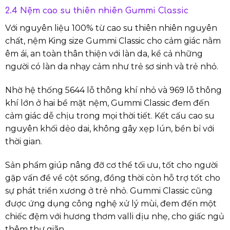
2.4 Nệm cao su thiên nhiên Gummi Classic
Với nguyên liệu 100% từ cao su thiên nhiên nguyên
chất, nệm King size Gummi Classic cho cảm giác nằm
êm ái, an toàn thân thiện với làn da, kể cả những
người có làn da nhạy cảm như trẻ sơ sinh và trẻ nhỏ.
Nhờ hệ thống 5644 lỗ thông khí nhỏ và 969 lỗ thông
khí lớn ở hai bề mặt nệm, Gummi Classic đem đến
cảm giác dễ chịu trong mọi thời tiết. Kết cấu cao su
nguyên khối dẻo dai, không gây xẹp lún, bền bỉ với
thời gian.
Sản phẩm giúp nâng đỡ cơ thể tối ưu, tốt cho người
gặp vấn đề về cột sống, đồng thời còn hỗ trợ tốt cho
sự phát triển xương ở trẻ nhỏ. Gummi Classic cũng
được ứng dụng công nghệ xử lý mùi, đem đến một
chiếc đệm với hương thơm valli dịu nhẹ, cho giấc ngủ
thêm thư giãn.