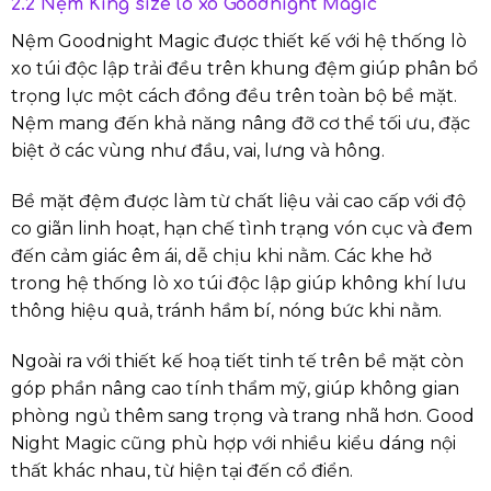
2.2 Nệm King size lò xo Goodnight Magic
Nệm Goodnight Magic được thiết kế với hệ thống lò
xo túi độc lập trải đều trên khung đệm giúp phân bổ
trọng lực một cách đồng đều trên toàn bộ bề mặt.
Nệm mang đến khả năng nâng đỡ cơ thể tối ưu, đặc
biệt ở các vùng như đầu, vai, lưng và hông.
Bề mặt đệm được làm từ chất liệu vải cao cấp với độ
co giãn linh hoạt, hạn chế tình trạng vón cục và đem
đến cảm giác êm ái, dễ chịu khi nằm. Các khe hở
trong hệ thống lò xo túi độc lập giúp không khí lưu
thông hiệu quả, tránh hầm bí, nóng bức khi nằm.
Ngoài ra với thiết kế hoạ tiết tinh tế trên bề mặt còn
góp phần nâng cao tính thẩm mỹ, giúp không gian
phòng ngủ thêm sang trọng và trang nhã hơn. Good
Night Magic cũng phù hợp với nhiều kiểu dáng nội
thất khác nhau, từ hiện tại đến cổ điển.