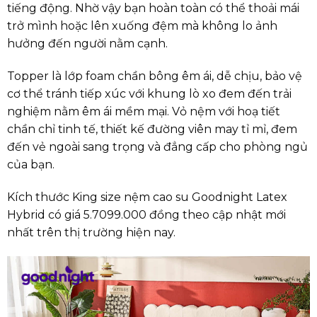
tiếng động. Nhờ vậy bạn hoàn toàn có thể thoải mái
trở mình hoặc lên xuống đệm mà không lo ảnh
hưởng đến người nằm cạnh.
Topper là lớp foam chần bông êm ái, dễ chịu, bảo vệ
cơ thể tránh tiếp xúc với khung lò xo đem đến trải
nghiệm nằm êm ái mềm mại. Vỏ nệm với hoạ tiết
chần chỉ tinh tế, thiết kế đường viên may tỉ mỉ, đem
đến vẻ ngoài sang trọng và đẳng cấp cho phòng ngủ
của bạn.
Kích thước King size nệm cao su Goodnight Latex
Hybrid có giá 5.7099.000 đồng theo cập nhật mới
nhất trên thị trường hiện nay.