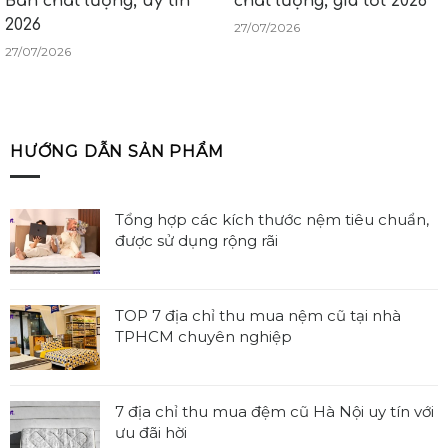
Bản chất lượng, uy tín
chất lượng, giá tốt 2026
2026
27/07/2026
27/07/2026
HƯỚNG DẪN SẢN PHẨM
Tổng hợp các kích thước nệm tiêu chuẩn,
được sử dụng rộng rãi
Không
có
bình
TOP 7 địa chỉ thu mua nệm cũ tại nhà
luận
TPHCM chuyên nghiệp
ở
Không
Tổng
có
hợp
bình
7 địa chỉ thu mua đệm cũ Hà Nội uy tín với
các
luận
ưu đãi hời
kích
ở