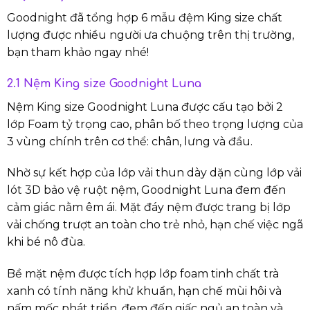
Goodnight đã tổng hợp 6 mẫu đệm King size chất
lượng được nhiều người ưa chuộng trên thị trường,
bạn tham khảo ngay nhé!
2.1 Nệm King size Goodnight Luna
Nệm King size Goodnight Luna được cấu tạo bởi 2
lớp Foam tỷ trọng cao, phân bố theo trọng lượng của
3 vùng chính trên cơ thể: chân, lưng và đầu.
Nhờ sự kết hợp của lớp vải thun dày dặn cùng lớp vải
lót 3D bảo vệ ruột nệm, Goodnight Luna đem đến
cảm giác nằm êm ái. Mặt đáy nệm được trang bị lớp
vải chống trượt an toàn cho trẻ nhỏ, hạn chế việc ngã
khi bé nô đùa.
Bề mặt nệm được tích hợp lớp foam tinh chất trà
xanh có tính năng khử khuẩn, hạn chế mùi hôi và
nấm mốc phát triển, đem đến giấc ngủ an toàn và