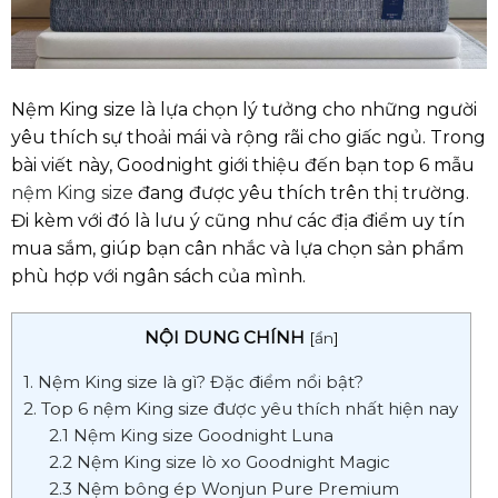
Nệm King size là lựa chọn lý tưởng cho những người
yêu thích sự thoải mái và rộng rãi cho giấc ngủ. Trong
bài viết này, Goodnight giới thiệu đến bạn top 6 mẫu
nệm King size
đang được yêu thích trên thị trường.
Đi kèm với đó là lưu ý cũng như các địa điểm uy tín
mua sắm, giúp bạn cân nhắc và lựa chọn sản phẩm
phù hợp với ngân sách của mình.
NỘI DUNG CHÍNH
[
ẩn
]
1. Nệm King size là gì? Đặc điểm nổi bật?
2. Top 6 nệm King size được yêu thích nhất hiện nay
2.1 Nệm King size Goodnight Luna
2.2 Nệm King size lò xo Goodnight Magic
2.3 Nệm bông ép Wonjun Pure Premium