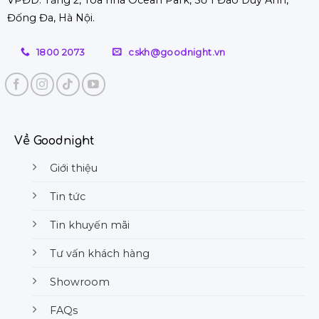
TPHCM
từ
Đống Đa, Hà Nội.
giá
A-
rẻ,
Z
chất
1800 2073
cskh@goodnight.vn
lượng
tốt
Về Goodnight
Giới thiệu
Tin tức
Tin khuyến mãi
Tư vấn khách hàng
Showroom
FAQs