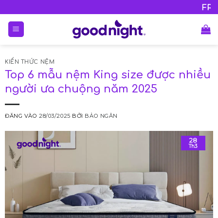
Bỏ
•
ỚI MỌI ĐƠN HÀNG
HOTLINE 0Đ:
FREESHIP VỚI 
180020
qua
nội
dung
KIẾN THỨC NỆM
Top 6 mẫu nệm King size được nhiều
người ưa chuộng năm 2025
ĐĂNG VÀO
28/03/2025
BỞI
BẢO NGÂN
28
Th3