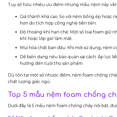
Tuy sở hữu nhiều ưu điểm nhưng mẫu nệm này vẫn tồ
Giá thành khá cao: So với nệm bông ép hoặc
hơn do tích hợp công nghệ tiên tiến.
Độ thoáng khí hạn chế: Một số loại foam giữ n
khí hoặc lớp gel làm mát.
Mùi hóa chất ban đầu: Khi mới sử dụng, nệm có
Dễ biến dạng nếu bảo quản sai cách: Áp lực li
hưởng đến tuổi thọ sản phẩm.
Dù tồn tại một số nhược điểm, nệm foam chống cháy
chất lượng giấc ngủ.
Top 5 mẫu nệm foam chống ch
Dưới đây là 5 mẫu nệm foam chống cháy nổi bật, đư