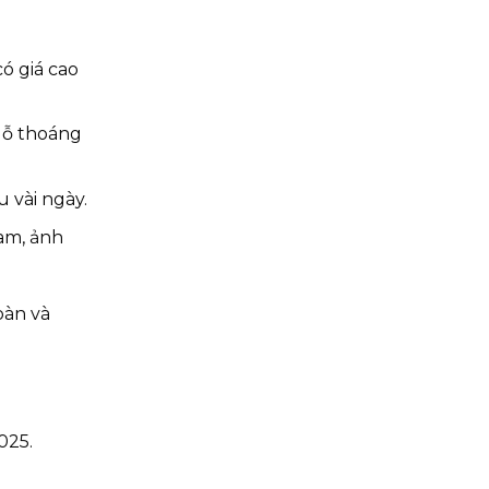
ó giá cao
 lỗ thoáng
 vài ngày.
oam, ảnh
oàn và
025.