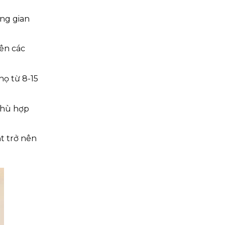
ông gian
lên các
họ từ 8-15
phù hợp
t trở nên