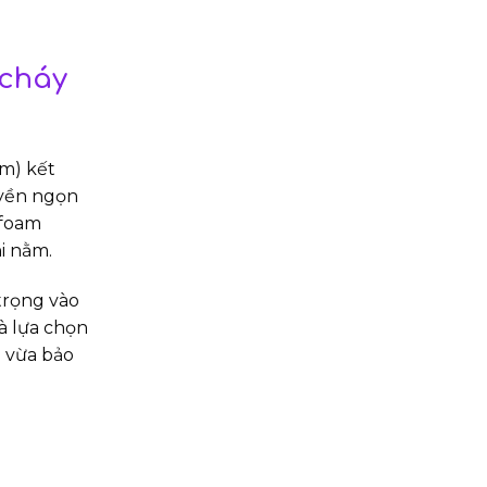
 cháy
m) kết
uyền ngọn
 foam
i nằm.
trọng vào
à lựa chọn
i vừa bảo