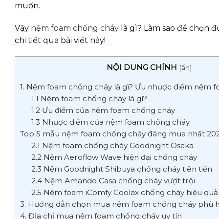
muốn.
Vậy
nệm foam chống cháy
là gì? Làm sao để chọn 
chi tiết qua bài viết này!
NỘI DUNG CHÍNH
[
ẩn
]
1. Nệm foam chống cháy là gì? Ưu nhược điểm nệm 
1.1 Nệm foam chống cháy là gì?
1.2 Ưu điểm của nệm foam chống cháy
1.3 Nhược điểm của nệm foam chống cháy
Top 5 mẫu nệm foam chống cháy đáng mua nhất 20
2.1 Nệm foam chống cháy Goodnight Osaka
2.2 Nệm Aeroflow Wave hiện đại chống cháy
2.3 Nệm Goodnight Shibuya chống cháy tiên tiến
2.4 Nệm Amando Casa chống cháy vượt trội
2.5 Nệm foam iComfy Coolax chống cháy hiệu quả
3. Hướng dẫn chọn mua nệm foam chống cháy phù 
4. Địa chỉ mua nệm foam chống cháy uy tín