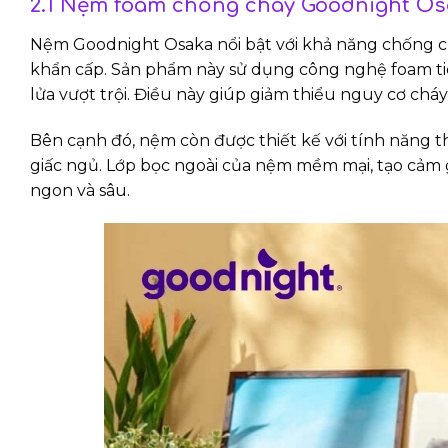
2.1 Nệm foam chống cháy Goodnight O
Nệm Goodnight Osaka nổi bật với khả năng chống c
khẩn cấp. Sản phẩm này sử dụng công nghệ foam tiê
lửa vượt trội. Điều này giúp giảm thiểu nguy cơ cháy 
Bên cạnh đó, nệm còn được thiết kế với tính năng th
giấc ngủ. Lớp bọc ngoài của nệm mềm mại, tạo cảm gi
ngon và sâu.