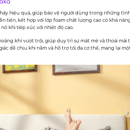
saka
háy hiệu quả, giúp bảo vệ người dùng trong những tì
n tiến, kết hợp với lớp foam chất lượng cao có khả nă
nổ khi tiếp xúc với nhiệt độ cao.
oáng khí vượt trội, giúp duy trì sự mát mẻ và thoải mái 
ác dễ chịu khi nằm và hỗ trợ tối đa cơ thể, mang lại mộ