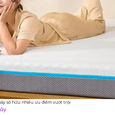
y sở hữu nhiều ưu điểm vượt trội
háy