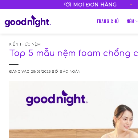
Bỏ
•
FREESHIP VỚI MỌI ĐƠN HÀNG
HOTLINE
qua
nội
TRANG CHỦ
NỆM
dung
KIẾN THỨC NỆM
Top 5 mẫu nệm foam chống c
ĐĂNG VÀO
29/03/2025
BỞI
BẢO NGÂN