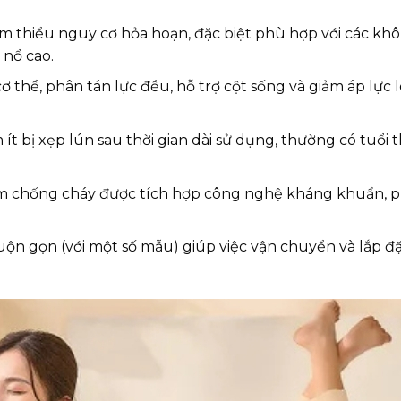
m thiểu nguy cơ hỏa hoạn, đặc biệt phù hợp với các kh
 nổ cao.
ơ thể, phân tán lực đều, hỗ trợ cột sống và giảm áp lực 
ít bị xẹp lún sau thời gian dài sử dụng, thường có tuổi t
m chống cháy được tích hợp công nghệ kháng khuẩn, 
ộn gọn (với một số mẫu) giúp việc vận chuyển và lắp đặ