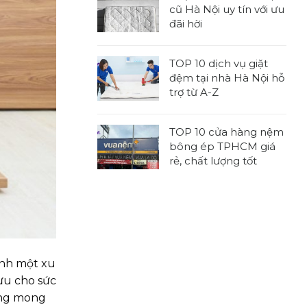
bình
kích
cũ Hà Nội uy tín với ưu
luận
thước
đãi hời
ở
nệm
Không
TOP
tiêu
có
7
chuẩn,
TOP 10 dịch vụ giặt
bình
địa
được
đệm tại nhà Hà Nội hỗ
luận
chỉ
sử
trợ từ A-Z
ở
thu
dụng
Không
7
mua
rộng
có
địa
nệm
TOP 10 cửa hàng nệm
rãi
bình
chỉ
cũ
bông ép TPHCM giá
luận
thu
tại
rẻ, chất lượng tốt
ở
mua
nhà
Không
TOP
đệm
TPHCM
có
10
cũ
chuyên
bình
dịch
Hà
nghiệp
luận
vụ
Nội
ở
giặt
uy
TOP
đệm
tín
ành một xu
10
tại
với
cửa
 ưu cho sức
nhà
ưu
hàng
Hà
ông mong
đãi