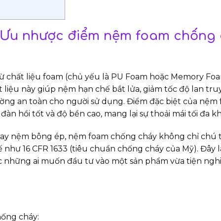
? Ưu nhược điểm nệm foam chống
ừ chất liệu foam (chủ yếu là PU Foam hoặc Memory Foa
t liệu này giúp nệm hạn chế bắt lửa, giảm tốc độ lan tr
cường an toàn cho người sử dụng. Điểm đặc biệt của nệm
 hồi tốt và độ bền cao, mang lại sự thoải mái tối đa kh
 hay nệm bông ép, nệm foam chống cháy không chỉ chú 
 như 16 CFR 1633 (tiêu chuẩn chống cháy của Mỹ). Đây l
oặc những ai muốn đầu tư vào một sản phẩm vừa tiện ngh
hống cháy: