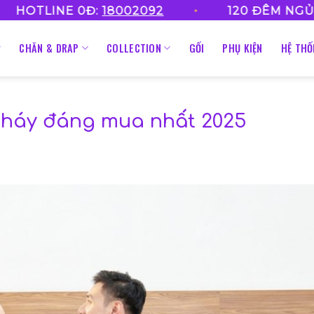
•
•
 0Đ:
18002092
120 ĐÊM NGỦ THỬ
CHĂN & DRAP
COLLECTION
GỐI
PHỤ KIỆN
HỆ TH
háy đáng mua nhất 2025