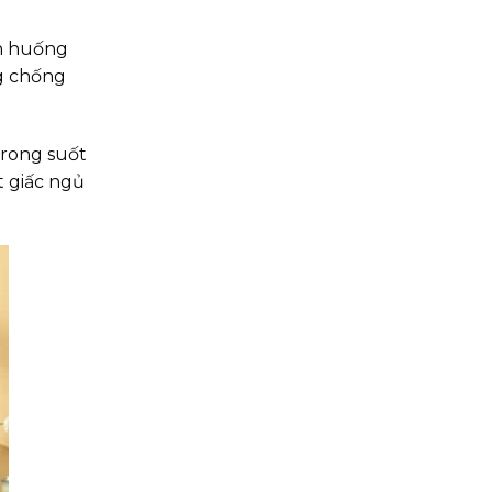
nh huống
ng chống
trong suốt
t giấc ngủ