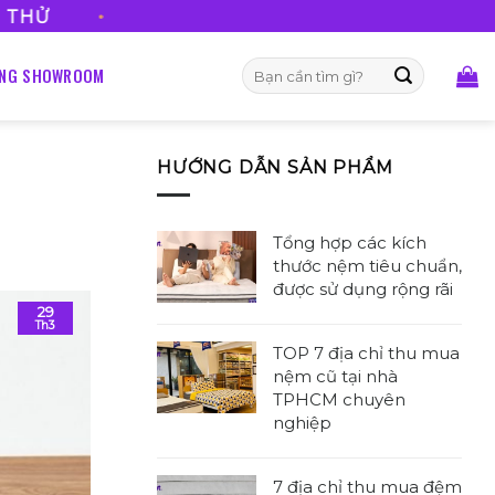
FREESHIP VỚI MỌI ĐƠN
Tìm
ỐNG SHOWROOM
kiếm:
HƯỚNG DẪN SẢN PHẨM
Tổng hợp các kích
thước nệm tiêu chuẩn,
được sử dụng rộng rãi
29
Không
Th3
có
TOP 7 địa chỉ thu mua
bình
nệm cũ tại nhà
luận
TPHCM chuyên
ở
nghiệp
Tổng
Không
hợp
có
các
7 địa chỉ thu mua đệm