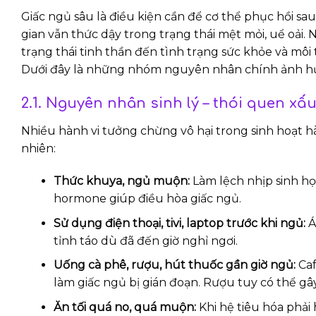
Giấc ngủ sâu là điều kiện cần để cơ thể phục hồi sa
gian vẫn thức dậy trong trạng thái mệt mỏi, uể oải.
trạng thái tinh thần đến tình trạng sức khỏe và mô
Dưới đây là những nhóm nguyên nhân chính ảnh hưở
2.1. Nguyên nhân sinh lý – thói quen x
Nhiều hành vi tưởng chừng vô hại trong sinh hoạt h
nhiên:
Thức khuya, ngủ muộn:
Làm lệch nhịp sinh học
hormone giúp điều hòa giấc ngủ.
Sử dụng điện thoại, tivi, laptop trước khi ngủ:
Á
tỉnh táo dù đã đến giờ nghỉ ngơi.
Uống cà phê, rượu, hút thuốc gần giờ ngủ:
Caf
làm giấc ngủ bị gián đoạn. Rượu tuy có thể 
Ăn tối quá no, quá muộn:
Khi hệ tiêu hóa phả