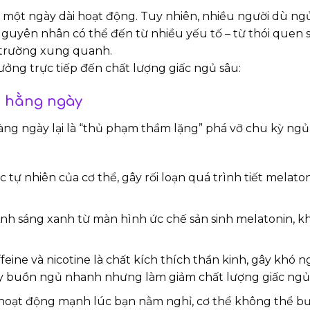
u một ngày dài hoạt động. Tuy nhiên, nhiều người dù ng
 Nguyên nhân có thể đến từ nhiều yếu tố – từ thói quen s
i trường xung quanh.
ng trực tiếp đến chất lượng giấc ngủ sâu:
ấu hằng ngày
àng ngày lại là “thủ phạm thầm lặng” phá vỡ chu kỳ ngủ
 tự nhiên của cơ thể, gây rối loạn quá trình tiết melaton
nh sáng xanh từ màn hình ức chế sản sinh melatonin, k
feine và nicotine là chất kích thích thần kinh, gây khó 
gây buồn ngủ nhanh nhưng làm giảm chất lượng giấc ngủ
i hoạt động mạnh lúc bạn nằm nghỉ, cơ thể không thể b