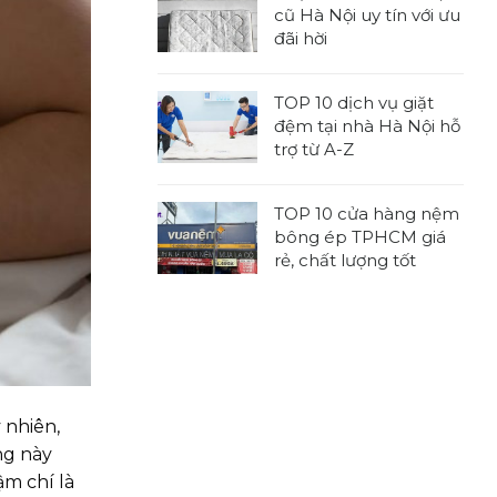
bình
kích
cũ Hà Nội uy tín với ưu
luận
thước
đãi hời
ở
nệm
Không
TOP
tiêu
có
7
chuẩn,
TOP 10 dịch vụ giặt
bình
địa
được
đệm tại nhà Hà Nội hỗ
luận
chỉ
sử
trợ từ A-Z
ở
thu
dụng
Không
7
mua
rộng
có
địa
nệm
TOP 10 cửa hàng nệm
rãi
bình
chỉ
cũ
bông ép TPHCM giá
luận
thu
tại
rẻ, chất lượng tốt
ở
mua
nhà
Không
TOP
đệm
TPHCM
có
10
cũ
chuyên
bình
dịch
Hà
nghiệp
luận
vụ
Nội
ở
giặt
uy
TOP
đệm
tín
 nhiên,
10
tại
với
cửa
ng này
nhà
ưu
hàng
Hà
m chí là
đãi