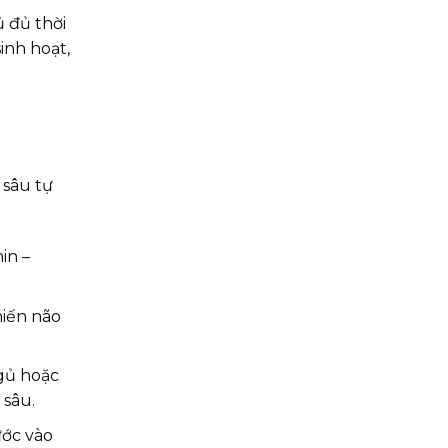
ủ đủ thời
inh hoạt,
 sâu tự
in –
hiến não
ngủ hoặc
 sâu.
ước vào