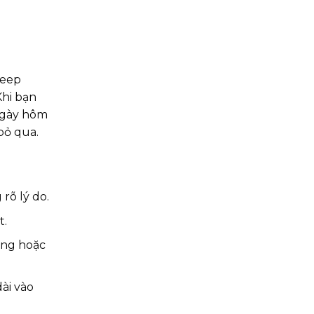
deep
Khi bạn
 ngày hôm
bỏ qua.
rõ lý do.
t.
ộng hoặc
ài vào