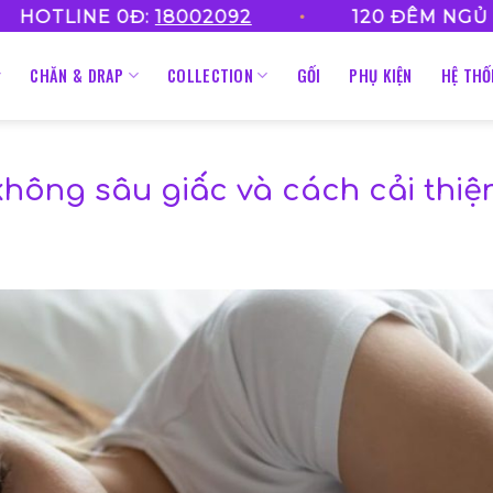
•
•
E 0Đ:
18002092
120 ĐÊM NGỦ THỬ
CHĂN & DRAP
COLLECTION
GỐI
PHỤ KIỆN
HỆ TH
hông sâu giấc và cách cải thiệ