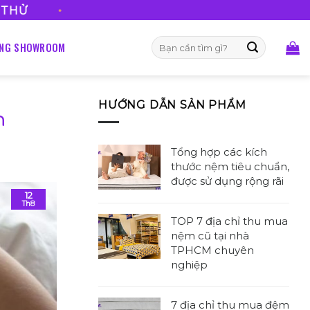
FREESHIP V
Tìm
ỐNG SHOWROOM
kiếm:
HƯỚNG DẪN SẢN PHẨM
n
Tổng hợp các kích
thước nệm tiêu chuẩn,
được sử dụng rộng rãi
12
Không
Th8
có
TOP 7 địa chỉ thu mua
bình
nệm cũ tại nhà
luận
TPHCM chuyên
ở
nghiệp
Tổng
Không
hợp
có
các
7 địa chỉ thu mua đệm