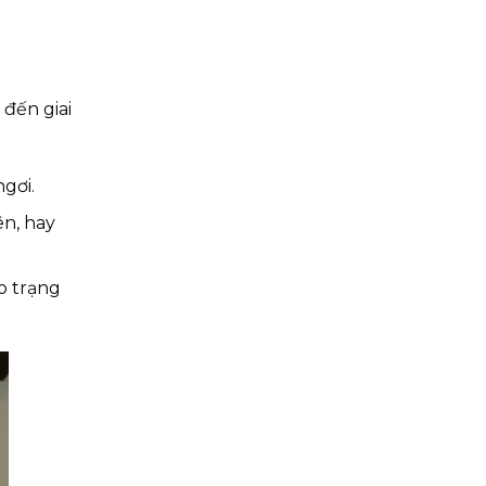
 đến giai
gơi.
n, hay
o trạng