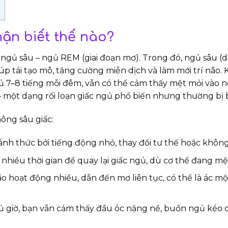
hận biết thế nào?
 ngủ sâu – ngủ REM (giai đoạn mơ). Trong đó, ngủ sâu (
úp tái tạo mô, tăng cường miễn dịch và làm mới trí não. 
đủ 7–8 tiếng mỗi đêm, vẫn có thể cảm thấy mệt mỏi vào
 – một dạng rối loạn giấc ngủ phổ biến nhưng thường bị 
ông sâu giấc:
h thức bởi tiếng động nhỏ, thay đổi tư thế hoặc không 
 nhiều thời gian để quay lại giấc ngủ, dù cơ thể đang mệ
o hoạt động nhiều, dẫn đến mơ liên tục, có thể là ác m
 giờ, bạn vẫn cảm thấy đầu óc nặng nề, buồn ngủ kéo d