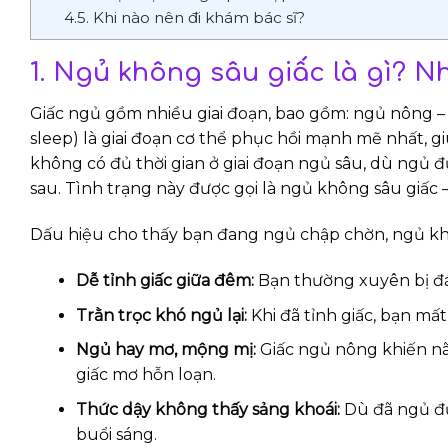
4.5. Khi nào nên đi khám bác sĩ?
1. Ngủ không sâu giấc là gì? N
Giấc ngủ gồm nhiều giai đoạn, bao gồm: ngủ nông –
sleep) là giai đoạn cơ thể phục hồi mạnh mẽ nhất, gi
không có đủ thời gian ở giai đoạn ngủ sâu, dù ngủ 
sau. Tình trạng này được gọi là ngủ không sâu giấc
Dấu hiệu cho thấy bạn đang ngủ chập chờn, ngủ kh
Dễ tỉnh giấc giữa đêm:
Bạn thường xuyên bị đán
Trằn trọc khó ngủ lại:
Khi đã tỉnh giấc, bạn mất
Ngủ hay mơ, mộng mị:
Giấc ngủ nông khiến nã
giấc mơ hỗn loạn.
Thức dậy không thấy sảng khoái:
Dù đã ngủ đủ
buổi sáng.