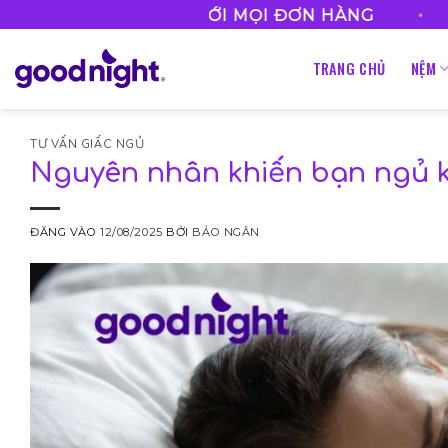
Bỏ
•
FREESHIP VỚI MỌI ĐƠN HÀNG
HOTLIN
qua
nội
TRANG CHỦ
NỆM
dung
TƯ VẤN GIẤC NGỦ
Nguyên nhân khiến bạn ngủ k
ĐĂNG VÀO
12/08/2025
BỞI
BẢO NGÂN