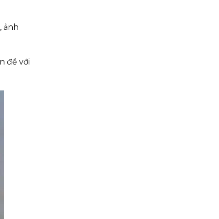
, ảnh
n đề với