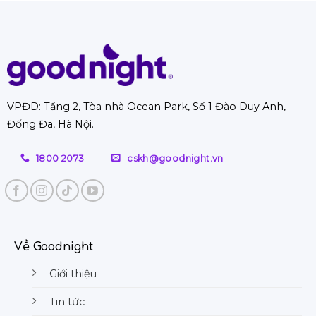
uy
TOP
đệm
tín
10
tại
với
cửa
nhà
ưu
hàng
Hà
đãi
nệm
Nội
hời
bông
hỗ
ép
trợ
VPĐD: Tầng 2, Tòa nhà Ocean Park, Số 1 Đào Duy Anh,
TPHCM
từ
Đống Đa, Hà Nội.
giá
A-
rẻ,
Z
chất
1800 2073
cskh@goodnight.vn
lượng
tốt
Về Goodnight
Giới thiệu
Tin tức