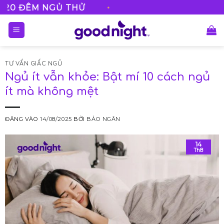
Bỏ
•
M NGỦ THỬ
FREESHIP VỚI MỌI 
qua
nội
dung
TƯ VẤN GIẤC NGỦ
Ngủ ít vẫn khỏe: Bật mí 10 cách ngủ
ít mà không mệt
ĐĂNG VÀO
14/08/2025
BỞI
BẢO NGÂN
14
Th8