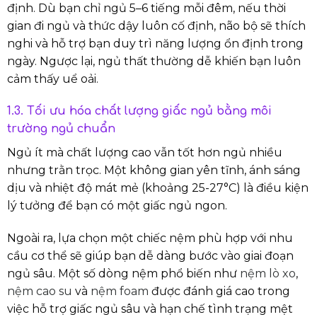
định. Dù bạn chỉ ngủ 5–6 tiếng mỗi đêm, nếu thời
gian đi ngủ và thức dậy luôn cố định, não bộ sẽ thích
nghi và hỗ trợ bạn duy trì năng lượng ổn định trong
ngày. Ngược lại, ngủ thất thường dễ khiến bạn luôn
cảm thấy uể oải.
1.3. Tối ưu hóa chất lượng giấc ngủ bằng môi
trường ngủ chuẩn
Ngủ ít mà chất lượng cao vẫn tốt hơn ngủ nhiều
nhưng trằn trọc. Một không gian yên tĩnh, ánh sáng
dịu và nhiệt độ mát mẻ (khoảng 25-27°C) là điều kiện
lý tưởng để bạn có một giấc ngủ ngon.
Ngoài ra, lựa chọn một chiếc nệm phù hợp với nhu
cầu cơ thể sẽ giúp bạn dễ dàng bước vào giai đoạn
ngủ sâu. Một số dòng nệm phổ biến như
nệm lò xo
,
nệm cao su
và
nệm foam
được đánh giá cao trong
việc hỗ trợ giấc ngủ sâu và hạn chế tình trạng mệt