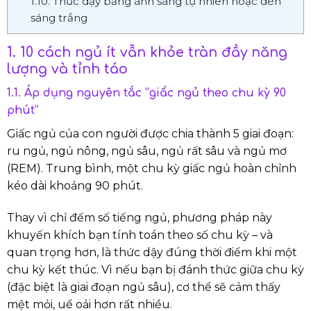
1.10. Thức dậy bằng ánh sáng tự nhiên hoặc đèn
sáng trắng
1. 10 cách ngủ ít vẫn khỏe tràn đầy năng
lượng và tỉnh táo
1.1. Áp dụng nguyên tắc “giấc ngủ theo chu kỳ 90
phút”
Giấc ngủ của con người được chia thành 5 giai đoạn:
ru ngủ, ngủ nông, ngủ sâu, ngủ rất sâu và ngủ mơ
(REM). Trung bình, một chu kỳ giấc ngủ hoàn chỉnh
kéo dài khoảng 90 phút.
Thay vì chỉ đếm số tiếng ngủ, phương pháp này
khuyến khích bạn tính toán theo số chu kỳ – và
quan trọng hơn, là thức dậy đúng thời điểm khi một
chu kỳ kết thúc. Vì nếu bạn bị đánh thức giữa chu kỳ
(đặc biệt là giai đoạn ngủ sâu), cơ thể sẽ cảm thấy
mệt mỏi, uể oải hơn rất nhiều.