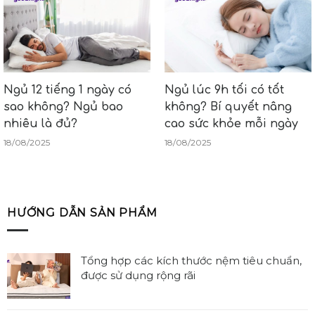
Ngủ 12 tiếng 1 ngày có
Ngủ lúc 9h tối có tốt
sao không? Ngủ bao
không? Bí quyết nâng
nhiêu là đủ?
cao sức khỏe mỗi ngày
18/08/2025
18/08/2025
HƯỚNG DẪN SẢN PHẨM
Tổng hợp các kích thước nệm tiêu chuẩn,
được sử dụng rộng rãi
Không
có