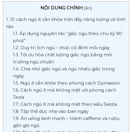
NỘI DUNG CHÍNH
[
ẩn
]
1. 10 cách ngủ ít vẫn khỏe tràn đầy năng lượng và tỉnh
táo
1.1. Áp dụng nguyên tắc “giấc ngủ theo chu kỳ 90
phút”
1.2. Duy trì lịch ngủ – thức cố định mỗi ngày
1.3. Tối ưu hóa chất lượng giấc ngủ bằng môi
trường ngủ chuẩn
1.4. Chia nhỏ giấc ngủ và ngủ nhiều giấc trong
ngày
1.5. Ngủ ít vẫn khỏe theo phong cách Dymaxion
1.6. Cách ngủ ít mà không mệt với phong cách
Tesla
1.7. Cách ngủ ít mà không mệt theo kiểu Siesta
1.8. Tập thể dục nhẹ vào ban ngày
1.9. Ăn uống lành mạnh – tránh caffeine và rượu
gần giờ ngủ