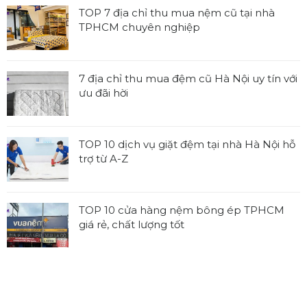
bình
TOP 7 địa chỉ thu mua nệm cũ tại nhà
luận
TPHCM chuyên nghiệp
ở
Không
Tổng
có
hợp
bình
7 địa chỉ thu mua đệm cũ Hà Nội uy tín với
các
luận
ưu đãi hời
kích
ở
thước
Không
TOP
nệm
có
7
tiêu
bình
TOP 10 dịch vụ giặt đệm tại nhà Hà Nội hỗ
địa
chuẩn,
luận
trợ từ A-Z
chỉ
được
ở
thu
Không
sử
7
mua
có
dụng
địa
nệm
bình
rộng
TOP 10 cửa hàng nệm bông ép TPHCM
chỉ
cũ
luận
rãi
giá rẻ, chất lượng tốt
thu
tại
ở
mua
Không
nhà
TOP
đệm
có
TPHCM
10
cũ
bình
chuyên
dịch
Hà
luận
nghiệp
vụ
Nội
ở
giặt