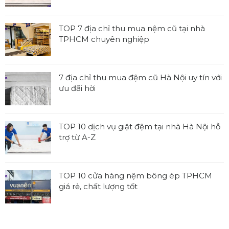
Không
có
bình
TOP 7 địa chỉ thu mua nệm cũ tại nhà
luận
TPHCM chuyên nghiệp
ở
Không
Tổng
có
hợp
bình
7 địa chỉ thu mua đệm cũ Hà Nội uy tín với
các
luận
ưu đãi hời
kích
ở
thước
Không
TOP
nệm
có
7
tiêu
bình
TOP 10 dịch vụ giặt đệm tại nhà Hà Nội hỗ
địa
chuẩn,
luận
trợ từ A-Z
chỉ
được
ở
thu
Không
sử
7
mua
có
dụng
địa
nệm
bình
rộng
TOP 10 cửa hàng nệm bông ép TPHCM
chỉ
cũ
luận
rãi
giá rẻ, chất lượng tốt
thu
tại
ở
mua
Không
nhà
TOP
đệm
có
TPHCM
10
cũ
bình
chuyên
dịch