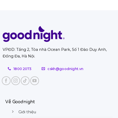
Hà
luận
nghiệp
vụ
Nội
ở
giặt
uy
TOP
đệm
tín
10
tại
với
cửa
nhà
ưu
hàng
Hà
đãi
nệm
Nội
hời
bông
hỗ
ép
trợ
VPĐD: Tầng 2, Tòa nhà Ocean Park, Số 1 Đào Duy Anh,
TPHCM
từ
Đống Đa, Hà Nội.
giá
A-
rẻ,
Z
chất
1800 2073
cskh@goodnight.vn
lượng
tốt
Về Goodnight
Giới thiệu