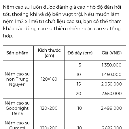
Nệm cao su luôn được đánh giá cao nhờ độ đàn hồi
tốt, thoáng khí và độ bền vượt trội. Nếu muốn làm
nệm 1m2 x 1m6 từ chất liệu cao su, bạn có thể tham
khảo các dòng cao su thiên nhiên hoặc cao su tổng
hợp.
Kích thước
Sản phẩm
Độ dày (cm)
Giá (VNĐ)
(cm)
5
1.350.000
Nệm cao su
10
1.450.000
non Trung
120×160
15
2.050.000
Nguyên
20
2.550.000
Nệm cao su
Goodnight
120×200
10
2.499.000
Rena
Nệm cao su
Gummi
120×200
10
6.692.000