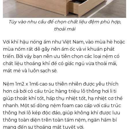
Tùy vào nhu cầu để chọn chất liệu đệm phù hợp,
thoải mái
Với khí hậu nóng ẩm như Việt Nam, vào mùa hè hoặc
mùa nồm rất dễ gây nên ẩm ốc và vi khuẩn phát
triển. Bởi vậy bạn nên ưu tiên chọn các loại nệm có
chất liệu thoáng khí để có giấc ngủ vừa thoải mái,
mát mẻ và luôn sạch sẽ.
Nệm 1m2 x 1m6 cao su thiên nhiên được yêu thích
hơn cả bởi có cấu trúc hàng triệu lỗ thông hơi li ti
giúp thoát khí tốt, hấp thụ nhiệt tốt, hạ nhiệt cơ thể
nhanh. Một số dòng nệm foam cao cấp với cấu trúc
thông hơi lỗ kép độc đáo, giúp không khí được lưu
thông toàn diện trên toàn tấm nệm, ngăn hầm bí
mang đến sự thoáng mát tuyệt vời.