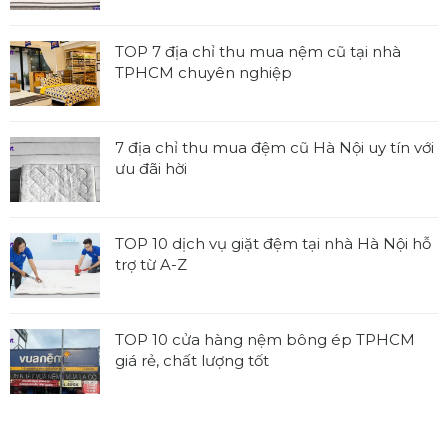
Không
có
bình
TOP 7 địa chỉ thu mua nệm cũ tại nhà
luận
TPHCM chuyên nghiệp
ở
Không
Tổng
có
hợp
bình
7 địa chỉ thu mua đệm cũ Hà Nội uy tín với
các
luận
ưu đãi hời
kích
ở
thước
Không
TOP
nệm
có
7
tiêu
bình
TOP 10 dịch vụ giặt đệm tại nhà Hà Nội hỗ
địa
chuẩn,
luận
trợ từ A-Z
chỉ
được
ở
thu
Không
sử
7
mua
có
dụng
địa
nệm
bình
rộng
TOP 10 cửa hàng nệm bông ép TPHCM
chỉ
cũ
luận
rãi
giá rẻ, chất lượng tốt
thu
tại
ở
mua
Không
nhà
TOP
đệm
có
TPHCM
10
cũ
bình
chuyên
dịch
Hà