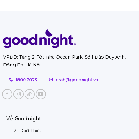
luận
nghiệp
vụ
Nội
ở
giặt
uy
TOP
đệm
tín
10
tại
với
cửa
nhà
ưu
hàng
Hà
đãi
nệm
Nội
hời
bông
hỗ
ép
trợ
VPĐD: Tầng 2, Tòa nhà Ocean Park, Số 1 Đào Duy Anh,
TPHCM
từ
Đống Đa, Hà Nội.
giá
A-
rẻ,
Z
chất
1800 2073
cskh@goodnight.vn
lượng
tốt
Về Goodnight
Giới thiệu