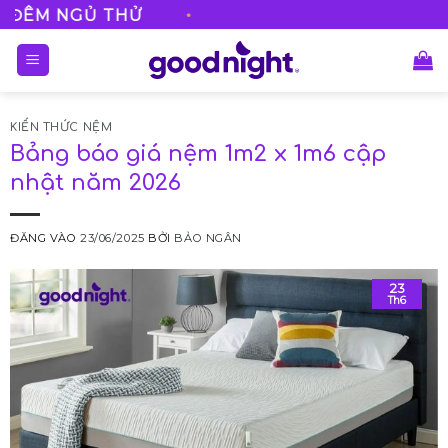
Bỏ
•
GỦ THỬ
FREESHIP V
qua
nội
dung
KIẾN THỨC NỆM
Bảng báo giá nệm 1m2 x 1m6 cập
nhật năm 2026
ĐĂNG VÀO
23/06/2025
BỞI
BẢO NGÂN
23
Th6