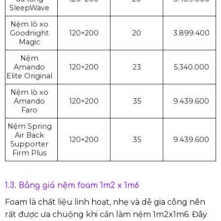
SleepWave
Nệm lò xo
Goodnight
120×200
20
3.899.400
Magic
Nệm
Amando
120×200
23
5.340.000
Elite Original
Nệm lò xo
Amando
120×200
35
9.439.600
Faro
Nệm Spring
Air Back
120×200
35
9.439.600
Supporter
Firm Plus
1.3. Bảng giá nệm foam 1m2 x 1m6
Foam là chất liệu linh hoạt, nhẹ và dễ gia công nên
rất được ưa chuộng khi cần làm nệm 1m2x1m6. Đây