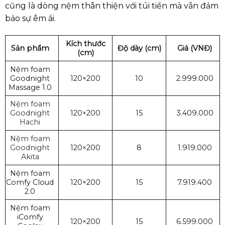
cũng là dòng nệm thân thiện với túi tiền mà vẫn đảm
bảo sự êm ái.
Kích thước
Sản phẩm
Độ dày (cm)
Giá (VNĐ)
(cm)
Nệm foam
Goodnight
120×200
10
2.999.000
Massage 1.0
Nệm foam
Goodnight
120×200
15
3.409.000
Hachi
Nệm foam
Goodnight
120×200
8
1.919.000
Akita
Nệm foam
Comfy Cloud
120×200
15
7.919.400
2.0
Nệm foam
iComfy
120×200
15
6.599.000