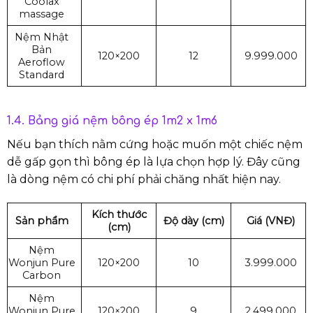
Coolax
massage
Nệm Nhật
Bản
120×200
12
9.999.000
Aeroflow
Standard
1.4. Bảng giá nệm bông ép 1m2 x 1m6
Nếu bạn thích nằm cứng hoặc muốn một chiếc nệm
dễ gấp gọn thì bông ép là lựa chọn hợp lý. Đây cũng
là dòng nệm có chi phí phải chăng nhất hiện nay.
Kích thước
Sản phẩm
Độ dày (cm)
Giá (VNĐ)
(cm)
Nệm
Wonjun Pure
120×200
10
3.999.000
Carbon
Nệm
Wonjun Pure
120×200
9
2.499.000