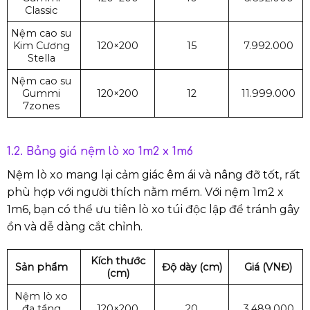
Classic
Nệm cao su
Kim Cương
120×200
15
7.992.000
Stella
Nệm cao su
Gummi
120×200
12
11.999.000
7zones
1.2. Bảng giá nệm lò xo 1m2 x 1m6
Nệm lò xo mang lại cảm giác êm ái và nâng đỡ tốt, rất
phù hợp với người thích nằm mềm. Với nệm 1m2 x
1m6, bạn có thể ưu tiên lò xo túi độc lập để tránh gây
ồn và dễ dàng cắt chỉnh.
Kích thước
Sản phẩm
Độ dày (cm)
Giá (VNĐ)
(cm)
Nệm lò xo
đa tầng
120×200
20
3.489.000