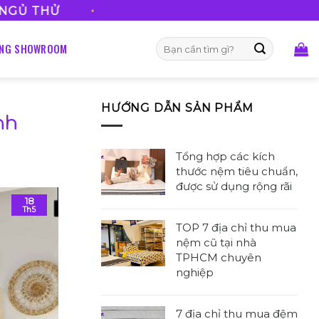
•
FREESHIP VỚI MỌ
Tìm
ỐNG SHOWROOM
kiếm:
HƯỚNG DẪN SẢN PHẨM
nh
Tổng hợp các kích
thước nệm tiêu chuẩn,
được sử dụng rộng rãi
18
Không
Th5
có
TOP 7 địa chỉ thu mua
bình
nệm cũ tại nhà
luận
TPHCM chuyên
ở
nghiệp
Tổng
Không
hợp
có
các
7 địa chỉ thu mua đệm