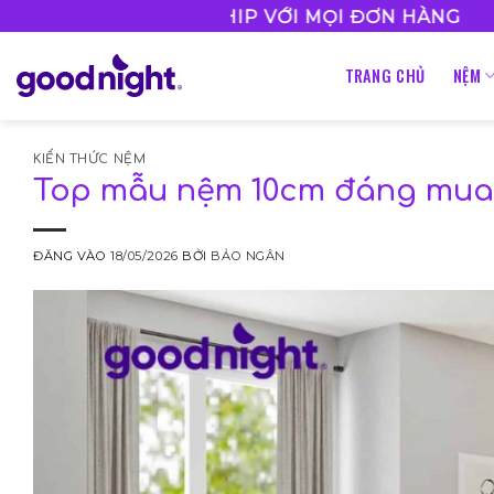
Bỏ
•
FREESHIP VỚI MỌI ĐƠN HÀNG
HO
qua
nội
TRANG CHỦ
NỆM
dung
KIẾN THỨC NỆM
Top mẫu nệm 10cm đáng mua, 
ĐĂNG VÀO
18/05/2026
BỞI
BẢO NGÂN