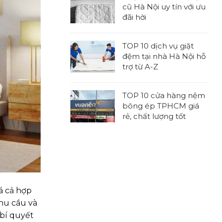
bình
kích
cũ Hà Nội uy tín với ưu
luận
thước
đãi hời
ở
nệm
Không
TOP
tiêu
có
7
chuẩn,
TOP 10 dịch vụ giặt
bình
địa
được
đệm tại nhà Hà Nội hỗ
luận
chỉ
sử
trợ từ A-Z
ở
thu
dụng
Không
7
mua
rộng
có
địa
nệm
TOP 10 cửa hàng nệm
rãi
bình
chỉ
cũ
bông ép TPHCM giá
luận
thu
tại
rẻ, chất lượng tốt
ở
mua
nhà
Không
TOP
đệm
TPHCM
có
10
cũ
chuyên
bình
dịch
Hà
nghiệp
luận
vụ
Nội
ở
giặt
uy
TOP
đệm
tín
á cả hợp
10
tại
với
cửa
hu cầu và
nhà
ưu
hàng
Hà
 bí quyết
đãi