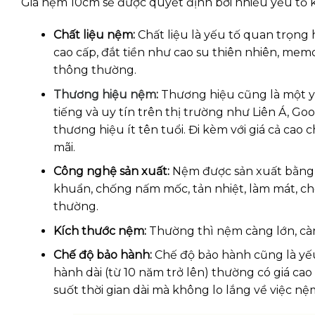
Giá nệm 10cm sẽ được quyết định bởi nhiều yếu tố 
Chất liệu nệm:
Chất liệu là yếu tố quan trọng
cao cấp, đắt tiền như cao su thiên nhiên, mem
thông thường.
Thương hiệu nệm
:
Thương hiệu cũng là một y
tiếng và uy tín trên thị trường như Liên Á, G
thương hiệu ít tên tuổi. Đi kèm với giá cả cao
mãi.
Công nghệ sản xuất:
Nệm được sản xuất bằng 
khuẩn, chống nấm mốc, tản nhiệt, làm mát, c
thường.
Kích thước nệm:
Thường thì nệm càng lớn, càn
Chế độ bảo hành:
Chế độ bảo hành cũng là yếu
hành dài (từ 10 năm trở lên) thường có giá c
suốt thời gian dài mà không lo lắng về việc n