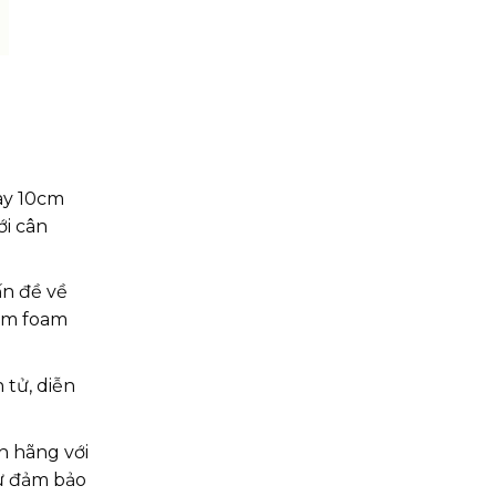
ày 10cm
ới cân
ấn đề về
nệm foam
 tử, diễn
h hãng với
sự đảm bảo