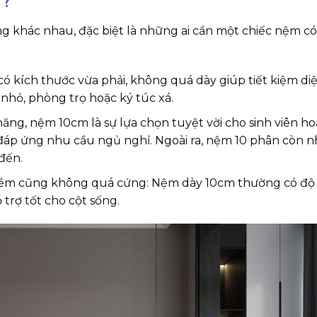
m?
g khác nhau, đặc biệt là những ai cần một chiếc nệm có
 kích thước vừa phải, không quá dày giúp tiết kiệm diệ
hỏ, phòng trọ hoặc ký túc xá.
chăng, nệm 10cm là sự lựa chọn tuyệt vời cho sinh viên 
ừa đáp ứng nhu cầu ngủ nghỉ. Ngoài ra, nệm 10 phân còn 
đến.
mềm cũng không quá cứng: Nệm dày 10cm thường có độ
 trợ tốt cho cột sống.