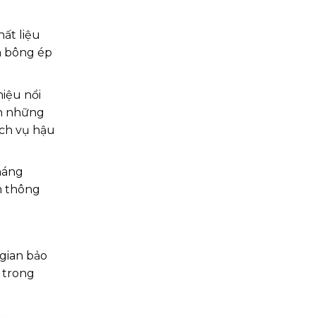
ất liệu
m bông ép
iệu nổi
ơn những
ịch vụ hậu
háng
m thông
gian bảo
 trong