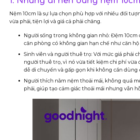
1. Những ai nên dùng nệm 10c
Nệm 10cm là sự lựa chọn phù hợp với nhiều đối tượn
vừa phải, tiện lợi và giá cả phải chăng.
Người sống trong không gian nhỏ: Đệm 10cm có
căn phòng có không gian hạn chế như căn hộ n
Sinh viên và người thuê trọ: Với mức giá phải 
người thuê trọ, vì nó vừa tiết kiệm chi phí v
dễ di chuyển và gấp gọn khi không cần dùng 
Người thích nằm nệm thoải mái, không quá 
phải, giúp tạo cảm giác thoải mái nhưng vẫn hỗ