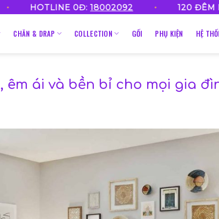
•
TLINE 0Đ:
18002092
120 ĐÊM NGỦ THỬ
CHĂN & DRAP
COLLECTION
GỐI
PHỤ KIỆN
HỆ TH
êm ái và bền bỉ cho mọi gia đì