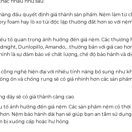
khác nhau như sau:
 hàng đầu quyết định giá thành sản phẩm. Nệm làm từ ch
ory foam hay lò xo túi độc lập thường đắt hơn so với nệ
ếu tố quan trọng ảnh hưởng đến giá nệm. Các thương h
oodnight, Dunlopillo, Amando,…thường bán với giá cao h
 chính là sự đảm bảo về chất lượng, chế độ bảo hành và d
công nghệ hiện đại với nhiều tính năng bổ sung như k
hống ồn và chống rung sẽ có giá nhỉnh hơn các sản phẩ
g dày sẽ có giá thành càng cao.
 tố ảnh hưởng đến giá nệm. Các sản phẩm nệm có thời 
ao hơn. Nệm bảo hành dài hạn sẽ giúp bạn an tâm sử dụng
ệm bị xuống cấp hoặc hư hỏng.