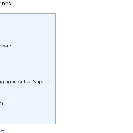
 nhé!
 chăng
ng nghệ Active Support
cm