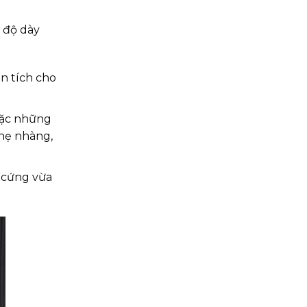
 độ dày
n tích cho
hoặc những
nhẹ nhàng,
 cứng vừa