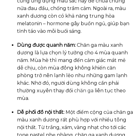
cũng ứng dụng màu sắc này để chữa chứng
nửa đau đầu, chống trầm cảm. Ngoài ra, màu
xanh dương còn có khả năng trung hòa
melatonin – hormone gây buồn ngủ, giúp bạn
tỉnh táo vào mỗi buổi sáng.
Dùng được quanh năm:
Chăn ga màu xanh
dương là lựa chọn lý tưởng cho 4 mùa quanh
năm. Mùa hè thì mang đến cảm giác mát mẻ
dễ chịu, còn mùa đông không khiến căn
phòng trở nên lạnh lẽo như những gam lạnh
khác. Nhờ đó, người dùng không cần phải
thường xuyên thay đổi
chăn ga
liên tục theo
mùa.
Dễ phối đồ nội thất:
Một điểm cộng của chăn ga
màu xanh dương rất phù hợp với nhiều tông
nội thất. Từ trắng, xám, vàng nhạt cho tới các
tone pastel nhẹ nhàng, chăn ga xanh dương