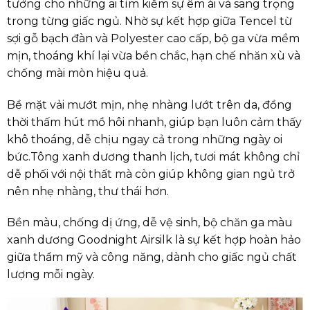
tưởng cho những ai tìm kiếm sự êm ái và sang trọng
trong từng giấc ngủ. Nhờ sự kết hợp giữa Tencel từ
sợi gỗ bạch đàn và Polyester cao cấp, bộ ga vừa mềm
mịn, thoáng khí lại vừa bền chắc, hạn chế nhăn xù và
chống mài mòn hiệu quả.
Bề mặt vải mướt mịn, nhẹ nhàng lướt trên da, đồng
thời thấm hút mồ hôi nhanh, giúp bạn luôn cảm thấy
khô thoáng, dễ chịu ngay cả trong những ngày oi
bức.Tông xanh dương thanh lịch, tươi mát không chỉ
dễ phối với nội thất mà còn giúp không gian ngủ trở
nên nhẹ nhàng, thư thái hơn.
Bền màu, chống dị ứng, dễ vệ sinh, bộ chăn ga màu
xanh dương Goodnight Airsilk là sự kết hợp hoàn hảo
giữa thẩm mỹ và công năng, dành cho giấc ngủ chất
lượng mỗi ngày.