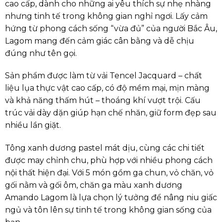
cao cấp, dành cho những ai yêu thích sự nhẹ nhàng
nhưng tinh tế trong không gian nghỉ ngơi. Lấy cảm
hứng từ phong cách sống “vừa đủ” của người Bắc Âu,
Lagom mang đến cảm giác cân bằng và dễ chịu
đúng như tên gọi.
Sản phẩm được làm từ vải Tencel Jacquard – chất
liệu lụa thực vật cao cấp, có độ mềm mại, mịn màng
và khả năng thấm hút – thoáng khí vượt trội. Cấu
trúc vải dày dặn giúp hạn chế nhăn, giữ form đẹp sau
nhiều lần giặt.
Tông xanh dương pastel mát dịu, cùng các chi tiết
được may chỉnh chu, phù hợp với nhiều phong cách
nội thất hiện đại. Với 5 món gồm ga chun, vỏ chăn, vỏ
gối nằm và gối ôm, chăn ga màu xanh dương
Amando Lagom là lựa chọn lý tưởng để nâng niu giấc
ngủ và tôn lên sự tinh tế trong không gian sống của