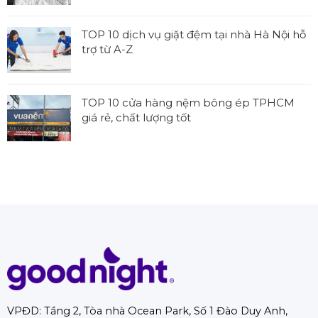
TOP
nệm
có
7
tiêu
bình
TOP 10 dịch vụ giặt đệm tại nhà Hà Nội hỗ
địa
chuẩn,
luận
trợ từ A-Z
chỉ
được
ở
thu
Không
sử
7
mua
có
dụng
địa
nệm
bình
rộng
TOP 10 cửa hàng nệm bông ép TPHCM
chỉ
cũ
luận
rãi
giá rẻ, chất lượng tốt
thu
tại
ở
mua
Không
nhà
TOP
đệm
có
TPHCM
10
cũ
bình
chuyên
dịch
Hà
luận
nghiệp
vụ
Nội
ở
giặt
uy
TOP
đệm
tín
10
tại
với
cửa
nhà
ưu
hàng
Hà
đãi
nệm
Nội
hời
bông
hỗ
ép
trợ
VPĐD: Tầng 2, Tòa nhà Ocean Park, Số 1 Đào Duy Anh,
TPHCM