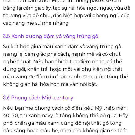
hơi “thiếu cảm xúc”. Một chút hồng pastel sẽ cân
bằng lại cảm giác ấy, tạo sự hài hòa ngọt ngào, vừa dễ
thương vừa dễ chịu, đặc biệt hợp với phòng ngủ của
các nàng mê sự nhẹ nhàng.
3.5 Xanh dương đậm và vàng trứng gà
Sự kết hợp giữa màu xanh đậm và vàng trứng gà
mang lại cảm giác phá cách, mạnh mẽ và có chút
nghệ thuật. Nếu bạn thích tạo điểm nhấn, có thể
dùng gối, khăn trải hoặc một vài phụ kiện nội thất
màu vàng để “làm dịu” sắc xanh đậm, giúp tổng thể
không gian hài hòa hơn mà vẫn nổi bật.
3.6 Phong cách Mid-century
Nếu bạn mê phong cách cổ điển kiểu Mỹ thập niên
40–70, thì xanh navy là tông không thể bỏ qua. Hãy
phối chăn ga màu xanh cùng đồ nội thất gỗ tông
nâu sáng hoặc màu be, đảm bảo không gian sẽ toát