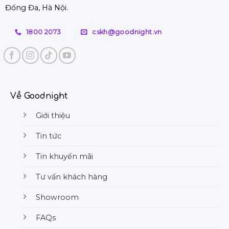
từ
Đống Đa, Hà Nội.
giá
A-
rẻ,
Z
chất
1800 2073
cskh@goodnight.vn
lượng
tốt
Về Goodnight
Giới thiệu
Tin tức
Tin khuyến mãi
Tư vấn khách hàng
Showroom
FAQs