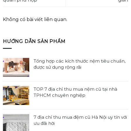
Không có bài viết liên quan.
HƯỚNG DẪN SẢN PHẨM
Tổng hợp các kích thước nệm tiêu chuẩn,
được sử dụng rộng rãi
Không
có
bình
TOP 7 địa chỉ thu mua nệm cũ tại nhà
luận
TPHCM chuyên nghiệp
ở
Không
Tổng
có
hợp
bình
7 địa chỉ thu mua đệm cũ Hà Nội uy tín với
các
luận
ưu đãi hời
kích
ở
thước
Không