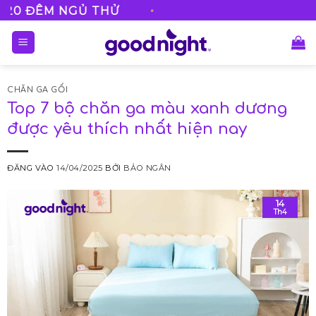
Bỏ
•
 NGỦ THỬ
FREESHIP VỚI MỌI 
qua
nội
dung
CHĂN GA GỐI
Top 7 bộ chăn ga màu xanh dương
được yêu thích nhất hiện nay
ĐĂNG VÀO
14/04/2025
BỞI
BẢO NGÂN
14
Th4