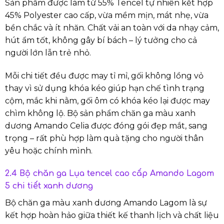
Sản phẩm được làm từ 55% Tencel tự nhiên kết hợp
45% Polyester cao cấp, vừa mềm mịn, mát nhẹ, vừa
bền chắc và ít nhăn. Chất vải an toàn với da nhạy cảm,
hút ẩm tốt, không gây bí bách – lý tưởng cho cả
người lớn lẫn trẻ nhỏ.
Mỗi chi tiết đều được may tỉ mỉ, gối không lồng vỏ
thay vì sử dụng khóa kéo giúp hạn chế tình trạng
cộm, mắc khi nằm, gối ôm có khóa kéo lại được may
chìm không lộ. Bộ sản phẩm chăn ga màu xanh
dương Amando Celia được đóng gói đẹp mắt, sang
trọng – rất phù hợp làm quà tặng cho người thân
yêu hoặc chính mình.
2.4 Bộ chăn ga Lụa tencel cao cấp Amando Lagom
5 chi tiết xanh dương
Bộ chăn ga màu xanh dương Amando Lagom là sự
kết hợp hoàn hảo giữa thiết kế thanh lịch và chất liệu