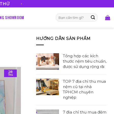
FREESHIP VỚI 
Tìm
ỐNG SHOWROOM
kiếm:
HƯỚNG DẪN SẢN PHẨM
Tổng hợp các kích
thước nệm tiêu chuẩn,
được sử dụng rộng rãi
28
Không
Th4
có
TOP 7 địa chỉ thu mua
bình
nệm cũ tại nhà
luận
TPHCM chuyên
ở
nghiệp
Tổng
Không
hợp
có
các
7 địa chỉ thu mua đệm