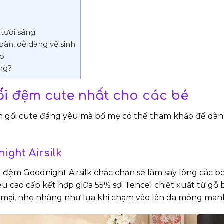
 tươi sáng
oàn, dễ dàng vệ sinh
ợp
ợng?
ối đệm cute nhất cho các bé
ăn gối cute đáng yêu mà bố mẹ có thể tham khảo để dà
ight Airsilk
 đệm Goodnight Airsilk chắc chắn sẽ làm say lòng các bé
ệu cao cấp kết hợp giữa 55% sợi Tencel chiết xuất từ gỗ
ại, nhẹ nhàng như lụa khi chạm vào làn da mỏng manh