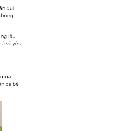
ân đũi
 chóng
ụng lâu
hú và yêu
n mùa
ên da bé