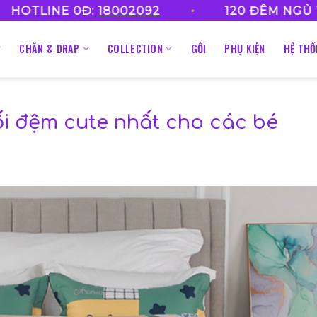
•
•
Đ:
18002092
120 ĐÊM NGỦ THỬ
CHĂN & DRAP
COLLECTION
GỐI
PHỤ KIỆN
HỆ TH
i đệm cute nhất cho các bé