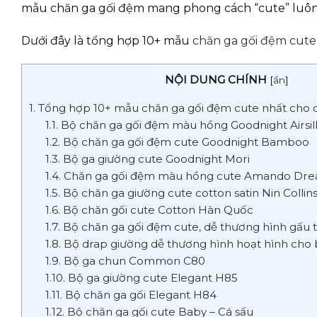
mẫu chăn ga gối đệm mang phong cách “cute” luôn
Dưới đây là tổng hợp 10+ mẫu
chăn ga gối đệm cute
NỘI DUNG CHÍNH
[
ẩn
]
1. Tổng hợp 10+ mẫu chăn ga gối đệm cute nhất cho 
1.1. Bộ chăn ga gối đệm màu hồng Goodnight Airsi
1.2. Bộ chăn ga gối đệm cute Goodnight Bamboo
1.3. Bộ ga giường cute Goodnight Mori
1.4. Chăn ga gối đệm màu hồng cute Amando Dr
1.5. Bộ chăn ga giường cute cotton satin Nin Collin
1.6. Bộ chăn gối cute Cotton Hàn Quốc
1.7. Bộ chăn ga gối đệm cute, dễ thương hình gấu 
1.8. Bộ drap giường dễ thương hình hoạt hình cho
1.9. Bộ ga chun Common C80
1.10. Bộ ga giường cute Elegant H85
1.11. Bộ chăn ga gối Elegant H84
1.12. Bộ chăn ga gối cute Baby – Cá sấu