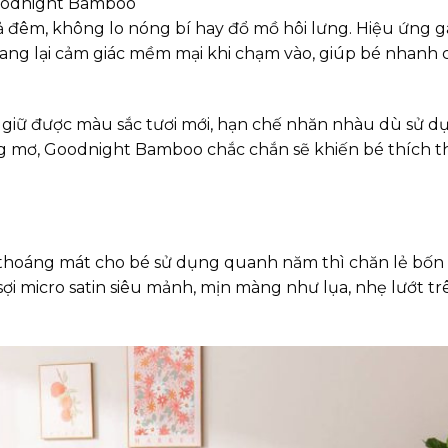
odnight Bamboo
ả đêm, không lo nóng bí hay đổ mồ hôi lưng. Hiệu ứng g
ang lại cảm giác mềm mại khi chạm vào, giúp bé nhanh
ôn giữ được màu sắc tươi mới, hạn chế nhăn nhàu dù sử d
ộng mơ, Goodnight Bamboo chắc chắn sẽ khiến bé thích t
 thoáng mát cho bé sử dụng quanh năm thì chăn lẻ bố
sợi micro satin siêu mảnh, mịn màng như lụa, nhẹ lướt tr