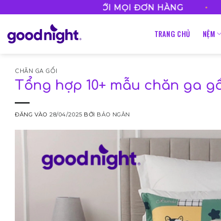
Bỏ
•
EESHIP VỚI MỌI ĐƠN HÀNG
HOTLINE 0
qua
nội
TRANG CHỦ
NỆM
dung
CHĂN GA GỐI
Tổng hợp 10+ mẫu chăn ga gố
ĐĂNG VÀO
28/04/2025
BỞI
BẢO NGÂN