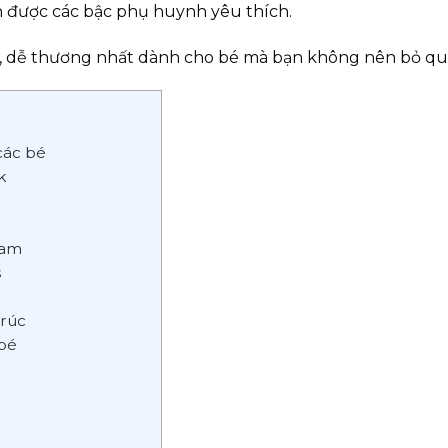
 được các bậc phụ huynh yêu thích.
, dễ thương nhất dành cho bé mà bạn không nên bỏ qu
các bé
lk
eam
s
trúc
 bé