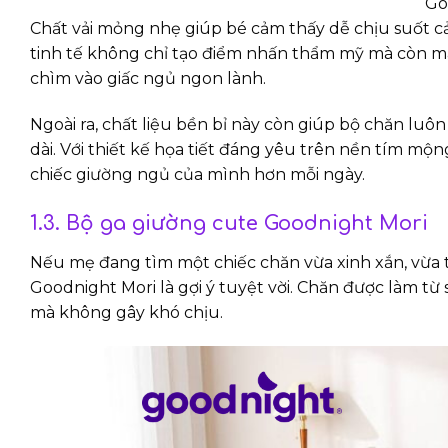
Go
Chất vải mỏng nhẹ giúp bé cảm thấy dễ chịu suốt c
tinh tế không chỉ tạo điểm nhấn thẩm mỹ mà còn m
chìm vào giấc ngủ ngon lành.
Ngoài ra, chất liệu bền bỉ này còn giúp bộ chăn lu
dài. Với thiết kế họa tiết đáng yêu trên nền tím m
chiếc giường ngủ của mình hơn mỗi ngày.
1.3. Bộ ga giường cute Goodnight Mori
Nếu mẹ đang tìm một chiếc chăn vừa xinh xắn, vừa
Goodnight Mori là gợi ý tuyệt vời. Chăn được làm từ 
mà không gây khó chịu.