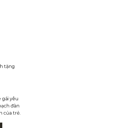
nh tặng
 gái yêu
 bạch đàn
 của trẻ.