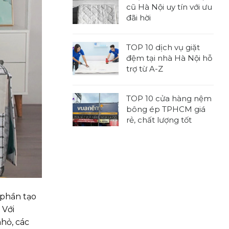
bình
kích
cũ Hà Nội uy tín với ưu
luận
thước
đãi hời
ở
nệm
Không
TOP
tiêu
có
7
chuẩn,
TOP 10 dịch vụ giặt
bình
địa
được
đệm tại nhà Hà Nội hỗ
luận
chỉ
sử
trợ từ A-Z
ở
thu
dụng
Không
7
mua
rộng
có
địa
nệm
TOP 10 cửa hàng nệm
rãi
bình
chỉ
cũ
bông ép TPHCM giá
luận
thu
tại
rẻ, chất lượng tốt
ở
mua
nhà
Không
TOP
đệm
TPHCM
có
10
cũ
chuyên
bình
dịch
Hà
nghiệp
luận
vụ
Nội
ở
giặt
uy
TOP
đệm
tín
 phần tạo
10
tại
với
cửa
 Với
nhà
ưu
hàng
Hà
hỏ, các
đãi