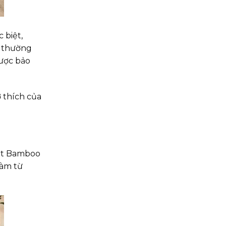
 biệt,
ề thường
được bảo
 thích của
ght Bamboo
làm từ