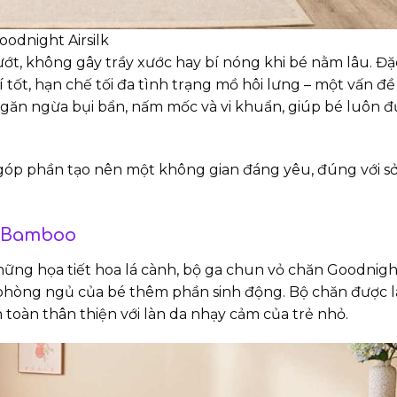
oodnight Airsilk
ớt, không gây trầy xước hay bí nóng khi bé nằm lâu. Đặc
 tốt, hạn chế tối đa tình trạng mồ hôi lưng – một vấn đ
găn ngừa bụi bẩn, nấm mốc và vi khuẩn, giúp bé luôn 
 góp phần tạo nên một không gian đáng yêu, đúng với sở
ht Bamboo
hững họa tiết hoa lá cành, bộ ga chun vỏ chăn Goodni
 phòng ngủ của bé thêm phần sinh động. Bộ chăn được 
 toàn thân thiện với làn da nhạy cảm của trẻ nhỏ.