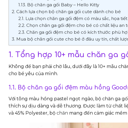
1.13. Bộ chăn ga gối Baby – Hello Kitty
2. Cách lựa chọn bộ chăn ga gối cute dành cho bé
2.1. Lựa chọn chăn ga gối đệm có màu sắc, họa tiết
2.2. Chọn chăn ga gối đệm cho bé có chất liệu an t
2.3. Chăn ga gối đệm cho bé có kích thước phù h
3. Mua bộ chăn gối cute cho bé ở đâu uy tín, chất lư
1. Tổng hợp 10+ mẫu chăn ga g
Không để bạn phải chờ lâu, dưới đây là 10+ mẫu ch
cho bé yêu của mình.
1.1. Bộ chăn ga gối đệm màu hồng Goodn
Với tông màu hồng pastel ngọt ngào, bộ chăn ga gối
thích sự dịu dàng và dễ thương. Được làm từ chất li
và 45% Polyester, bộ
chăn
mang đến cảm giác mềm m